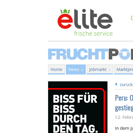
Home
News
Jobmarkt
Marktpre
zurück
Peru: 
gestie
12. Febr
In dem J