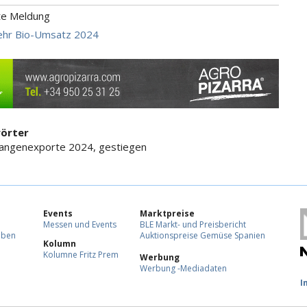
te Meldung
ehr Bio-Umsatz 2024
örter
rangenexporte 2024, gestiegen
Events
Marktpreise
Messen und Events
BLE Markt- und Preisbericht
eben
Auktionspreise Gemüse Spanien
Kolumn
Kolumne Fritz Prem
Werbung
Werbung -Mediadaten
F
I