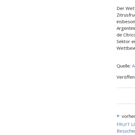
Der Wett
Zitrusfr
insbeson
Argentin
de Cítri
Sektor e
Wettbew
Quelle:
A
Veröffen
vorhe
FRUIT LO
Besuche