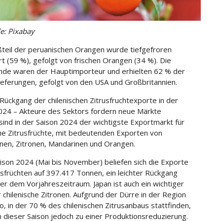
le: Pixabay
teil der peruanischen Orangen wurde tiefgefroren
rt (59 %), gefolgt von frischen Orangen (34 %). Die
nde waren der Hauptimporteur und erhielten 62 % der
eferungen, gefolgt von den USA und Großbritannien.
 Rückgang der chilenischen Zitrusfruchtexporte in der
024 – Akteure des Sektors fordern neue Märkte
sind in der Saison 2024 der wichtigste Exportmarkt für
che Zitrusfrüchte, mit bedeutenden Exporten von
nen, Zitronen, Mandarinen und Orangen.
aison 2024 (Mai bis November) beliefen sich die Exporte
usfrüchten auf 397.417 Tonnen, ein leichter Rückgang
r dem Vorjahreszeitraum. Japan ist auch ein wichtiger
r chilenische Zitronen. Aufgrund der Dürre in der Region
, in der 70 % des chilenischen Zitrusanbaus stattfinden,
n dieser Saison jedoch zu einer Produktionsreduzierung.