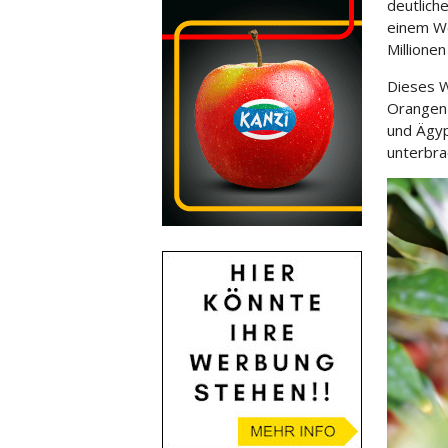
deutlich
einem We
Millione
Dieses W
Orangen 
und Ägyp
unterbra