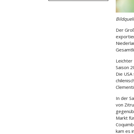
Bildquel
Der Groß
exportie
Niederla
Gesamtli
Leichter
Saison 2
Die USA 
chilenis
Clementi
In der S
von Zitr
gegenübe
Markt fü
Coquimbo
kam es i