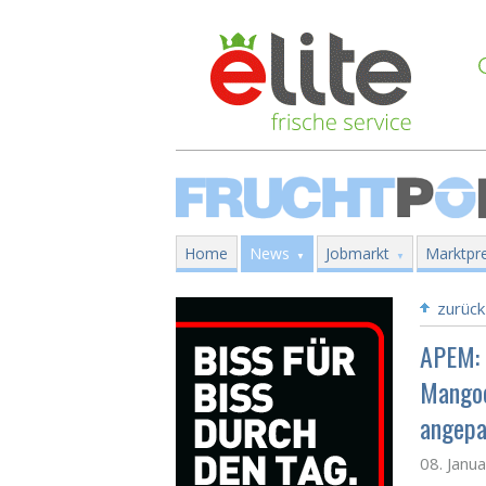
Home
News
Jobmarkt
Marktpre
zurück
APEM: 
Mangoe
angepa
08. Janu