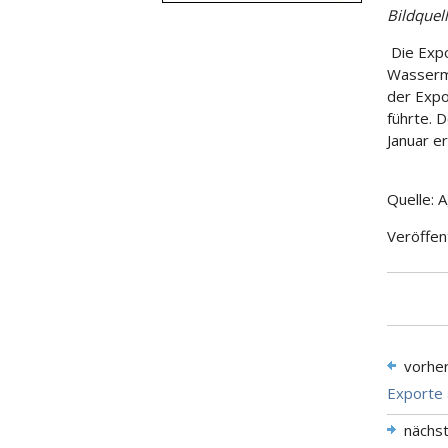
Bildquel
Die Expo
Wasserma
der Exp
führte. 
Januar e
Quelle: 
Veröffen
vorhe
Exporte 
nächs