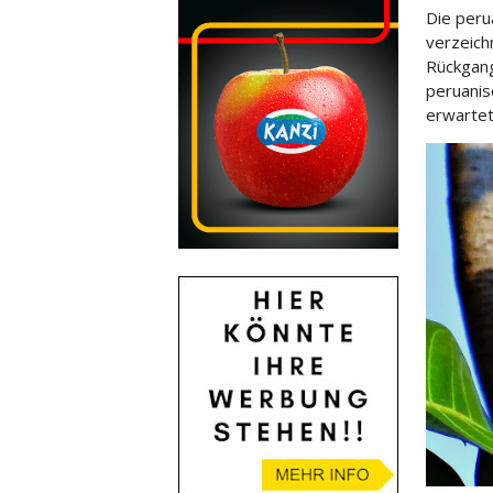
Die peru
verzeich
Rückgang
peruani
erwartet