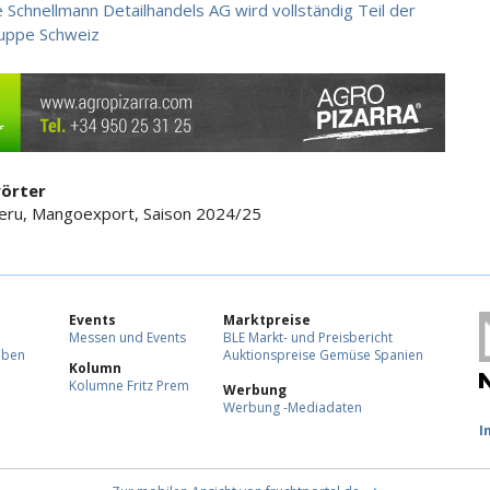
 Schnellmann Detailhandels AG wird vollständig Teil der
uppe Schweiz
örter
eru, Mangoexport, Saison 2024/25
Events
Marktpreise
Messen und Events
BLE Markt- und Preisbericht
eben
Auktionspreise Gemüse Spanien
Kolumn
Kolumne Fritz Prem
Werbung
Werbung -Mediadaten
F
I