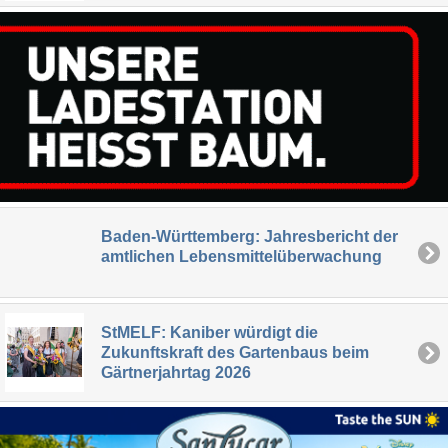
Baden-Württemberg: Jahresbericht der
amtlichen Lebensmittelüberwachung
StMELF: Kaniber würdigt die
Zukunftskraft des Gartenbaus beim
Gärtnerjahrtag 2026