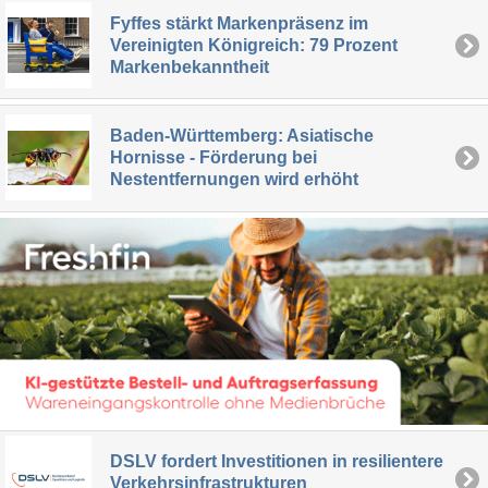
Fyffes stärkt Markenpräsenz im
Vereinigten Königreich: 79 Prozent
Markenbekanntheit
Baden-Württemberg: Asiatische
Hornisse - Förderung bei
Nestentfernungen wird erhöht
DSLV fordert Investitionen in resilientere
Verkehrsinfrastrukturen