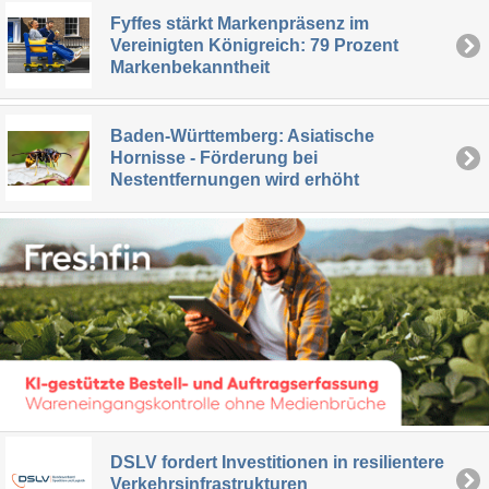
Fyffes stärkt Markenpräsenz im
Vereinigten Königreich: 79 Prozent
Markenbekanntheit
Baden-Württemberg: Asiatische
Hornisse - Förderung bei
Nestentfernungen wird erhöht
DSLV fordert Investitionen in resilientere
Verkehrsinfrastrukturen