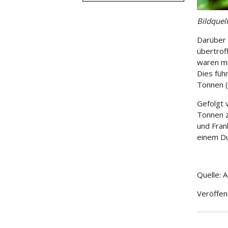
Bildquel
Darüber 
übertrof
waren mi
Dies füh
Tonnen (
Gefolgt 
Tonnen z
und Fran
einem Du
Quelle: A
Veröffen