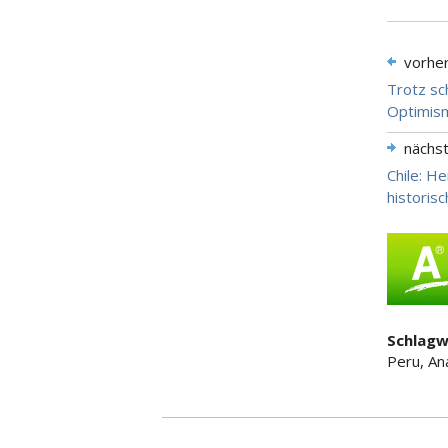
vorhe
Trotz sc
Optimism
nächs
Chile: H
historis
Schlagw
Peru, An