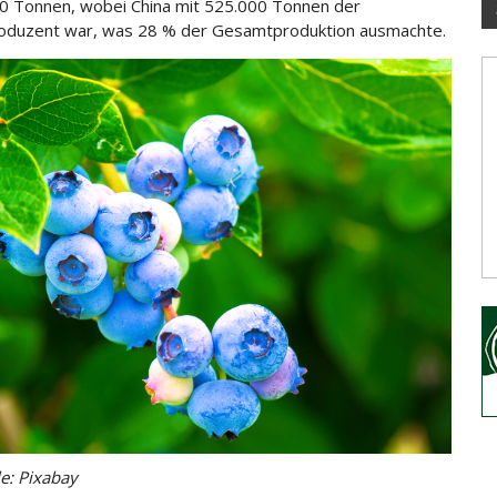
0 Tonnen, wobei China mit 525.000 Tonnen der
oduzent war, was 28 % der Gesamtproduktion
ausmachte.
le: Pixabay