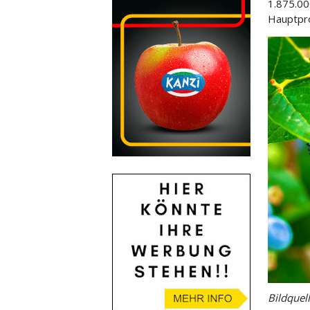
1.875.00
Hauptpr
Bildquel