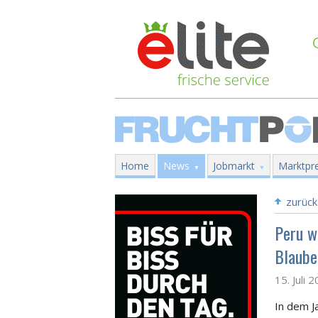
Home
News
Jobmarkt
Marktpre
zurück
Peru w
Blaube
15. Juli 
In dem J