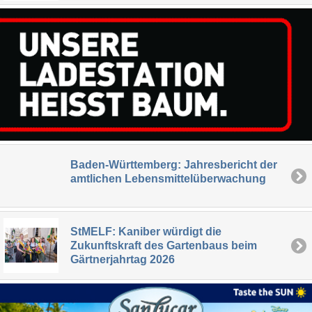
Baden-Württemberg: Jahresbericht der
amtlichen Lebensmittelüberwachung
StMELF: Kaniber würdigt die
Zukunftskraft des Gartenbaus beim
Gärtnerjahrtag 2026