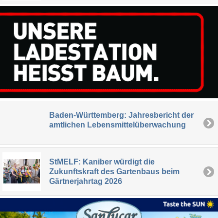
Baden-Württemberg: Jahresbericht der
amtlichen Lebensmittelüberwachung
StMELF: Kaniber würdigt die
Zukunftskraft des Gartenbaus beim
Gärtnerjahrtag 2026