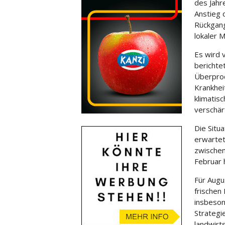
des Jahr
Anstieg 
Rückgang
lokaler 
Es wird 
berichte
Überprod
Krankhei
klimatis
verschär
Die Situ
erwartet
zwischen
Februar 
Für Augu
frischen
insbeson
Strategi
landwirt