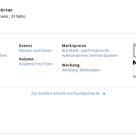
örter
gwer, El Niño
Events
Marktpreise
Messen und Events
BLE Markt- und Preisbericht
eben
Auktionspreise Gemüse Spanien
Kolumn
Kolumne Fritz Prem
Werbung
Werbung -Mediadaten
F
I
Zur mobilen Ansicht von fruchtportal.de