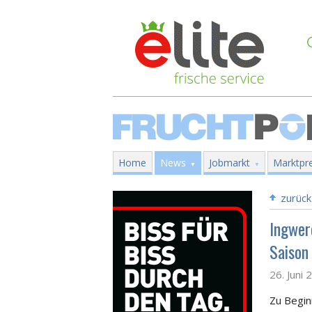
Home
News
Jobmarkt
Marktpre
zurück
Ingwer
Saison
26. Juni 
Zu Begin