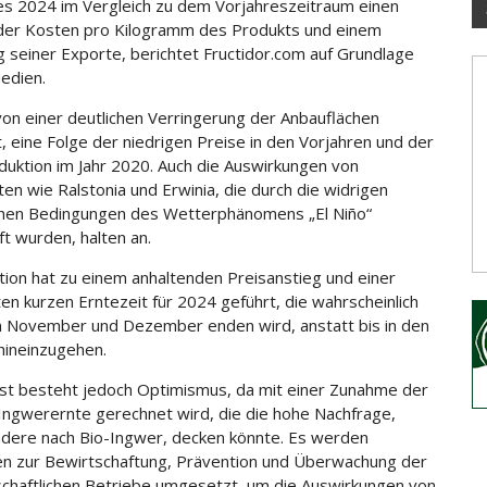
es 2024 im Vergleich zu dem Vorjahreszeitraum einen
der Kosten pro Kilogramm des Produkts und
einem
 seiner Exporte, berichtet Fructidor.com auf Grundlage
Medien.
von einer deutlichen Verringerung der Anbauflächen
t, eine Folge der niedrigen Preise in den Vorjahren und der
uktion im Jahr 2020. Auch die Auswirkungen von
ten wie Ralstonia und Erwinia, die durch die widrigen
chen Bedingungen des Wetterphänomens „El Niño“
ft wurden, halten an.
ation hat zu einem anhaltenden Preisanstieg und einer
en kurzen Erntezeit für 2024 geführt, die wahrscheinlich
 November und Dezember enden wird, anstatt bis in den
hineinzugehen.
st besteht jedoch Optimismus, da mit einer Zunahme der
 Ingwerernte gerechnet wird, die die hohe Nachfrage,
dere nach Bio-Ingwer, decken könnte. Es werden
en zur Bewirtschaftung, Prävention und Überwachung der
schaftlichen Betriebe umgesetzt, um die Auswirkungen von