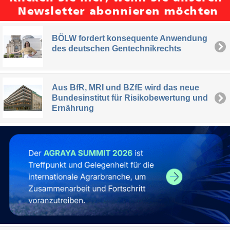
BÖLW fordert konsequente Anwendung
des deutschen Gentechnikrechts
Aus BfR, MRI und BZfE wird das neue
Bundesinstitut für Risikobewertung und
Ernährung