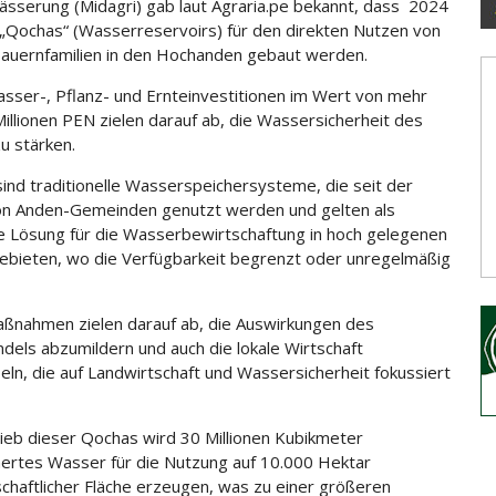
sserung (Midagri) gab laut Agraria.pe bekannt, dass 2024
„Qochas“ (Wasserreservoirs) für den direkten Nutzen von
auernfamilien in den Hochanden gebaut werden.
sser-, Pflanz- und Ernteinvestitionen im Wert von mehr
Millionen PEN zielen darauf ab, die Wassersicherheit des
u stärken.
ind traditionelle Wasserspeichersysteme, die seit der
on Anden-Gemeinden genutzt werden und gelten als
 Lösung für die Wasserbewirtschaftung in hoch gelegenen
bieten, wo die Verfügbarkeit begrenzt oder unregelmäßig
ßnahmen zielen darauf ab, die Auswirkungen des
dels abzumildern und auch die lokale Wirtschaft
eln, die auf Landwirtschaft und Wassersicherheit fokussiert
ieb dieser Qochas wird 30 Millionen Kubikmeter
ertes Wasser für die Nutzung auf 10.000 Hektar
schaftlicher Fläche erzeugen, was zu einer größeren