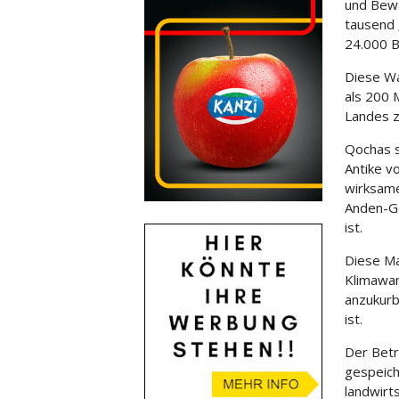
und Bewä
tausend 
24.000
B
Diese Wa
als 200 
Landes z
Qochas s
Antike v
wirksame
Anden-Ge
ist.
Diese Ma
Klimawan
anzukurb
ist.
Der Betr
gespeich
landwirt