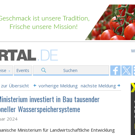
W
ise
Events
Suchen
 zur Übersicht
vorherige Meldung
nächste Meldung
inisterium investiert in Bau tausender
ioneller Wasserspeichersysteme
uar 2024
anische Ministerium für Landwirtschaftliche Entwicklung