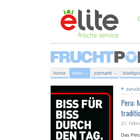
Home
News
Jobmarkt
Marktpre
zurück
Peru: M
tradit
21. Febr
Das Peru