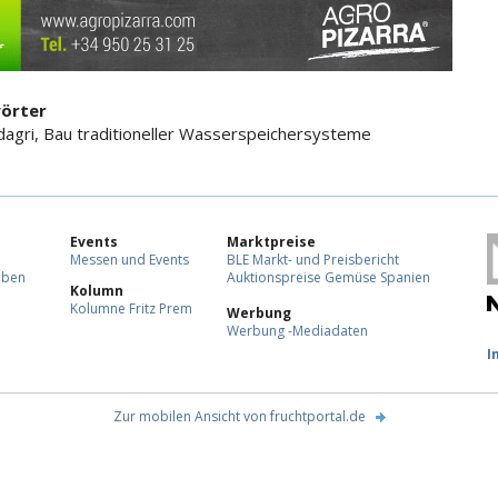
örter
dagri, Bau traditioneller Wasserspeichersysteme
Events
Marktpreise
Messen und Events
BLE Markt- und Preisbericht
eben
Auktionspreise Gemüse Spanien
Kolumn
Kolumne Fritz Prem
Werbung
Werbung -Mediadaten
F
I
Zur mobilen Ansicht von fruchtportal.de