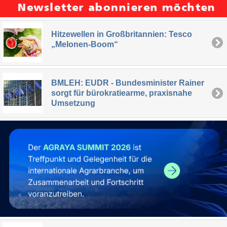
Hitzewellen in Großbritannien: Tesco
„Melonen-Boom“
BMLEH: EUDR - Bundesminister Rainer
sorgt für bürokratiearme, praxisnahe
Umsetzung