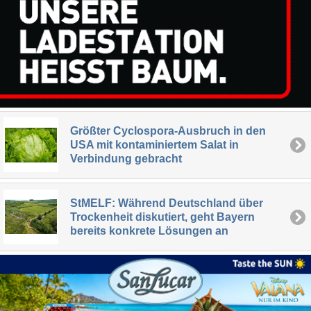
Größter Cyclospora-Ausbruch in den
USA mit kontaminiertem Salat in
Verbindung gebracht
StMELF: Während Deutschland über
Trockenheit diskutiert, geht Bayern
bereits konkrete Lösungen an