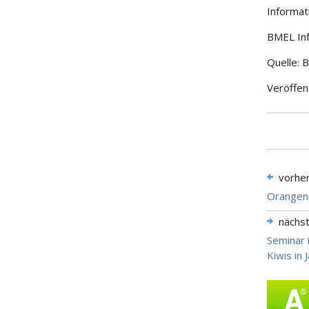
Informa
BMEL Inf
Quelle:
Veröffen
vorhe
Orangenp
nächs
Seminar i
Kiwis in 