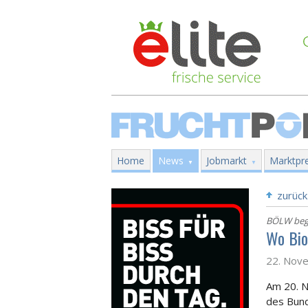
Home
News
Jobmarkt
Marktpre
zurück
BÖLW begr
Wo Bio 
22. Nov
Am 20. N
des Bund