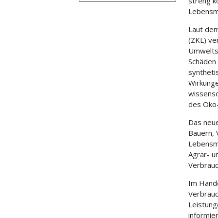
streng k
Lebensmi
Laut dem
(ZKL) ve
Umweltsc
Schäden 
syntheti
Wirkunge
wissensc
des Öko
Das neue
Bauern, 
Lebensmi
Agrar- u
Verbrauc
Im Hande
Verbrauc
Leistung
informie