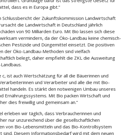
ontrolliert. Grundlage dafür ist das strengste Gesetz für
ttel, dass es in Europa gibt.“
 Schlussbericht der Zukunftskommission Landwirtschaft
rursacht die Landwirtschaft in Deutschland jährlich
häden von 90 Milliarden Euro. Mit Bio lassen sich diese
wirksam vermindern, da der Öko-Landbau keine chemisch-
schen Pestizide und Düngemittel einsetzt. Die positiven
n der Öko-Landbau-Methoden sind vielfach
haftlich belegt, daher empfiehlt die ZKL die Ausweitung
-Landbaus.
 c, ist auch Wertschätzung für all die Bäuerinnen und
Verarbeiterinnen und Verarbeiter und alle die mit Bio-
ttel handeln. Es stärkt den notwenigen Umbau unseres
nd Ernährungssystems. Mit Bio packen Wirtschaft und
her dies freiwillig und gemeinsam an.“
l erleben wir täglich, dass Verbraucherinnen und
her nur unzureichend über die gesellschaftlichen
en von Bio-Lebensmitteln und das Bio-Kontrollsystem
rt sind. Diesem Informationsbedarf wird mit dem neuen