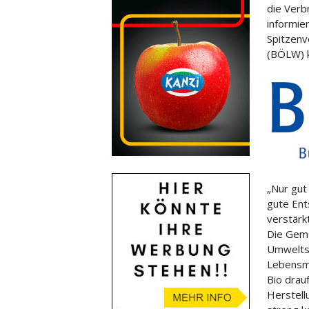
die Verb
informie
Spitzenv
(BÖLW) 
„Nur gut
gute Ent
verstärk
Die Geme
Umweltsc
Lebensmi
Bio drauf
Herstell