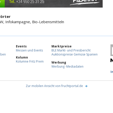
örter
W, Infokampagne, Bio-Lebensmitteln
Events
Marktpreise
Messen und Events
BLE Markt- und Preisbericht
eben
Auktionspreise Gemüse Spanien
Kolumn
Kolumne Fritz Prem
Werbung
Werbung -Mediadaten
F
I
Zur mobilen Ansicht von fruchtportal.de