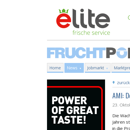
Home
News
Jobmarkt
Marktpre
zurück
AMI: D
23. Okt
Die Wac
Jahren s
in die P