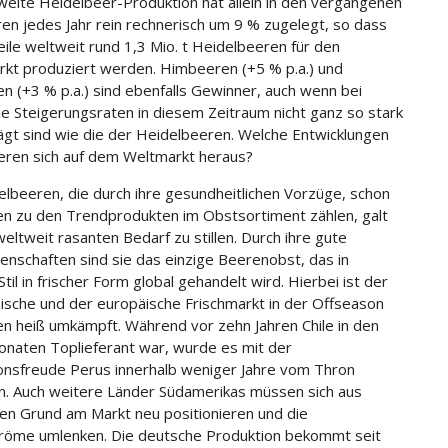
weite Heidelbeer-Produktion hat allein in den vergangenen
ren jedes Jahr rein rechnerisch um 9 % zugelegt, so dass
eile weltweit rund 1,3 Mio. t Heidelbeeren für den
rkt produziert werden. Himbeeren (+5 % p.a.) und
n (+3 % p.a.) sind ebenfalls Gewinner, auch wenn bei
ie Steigerungsraten in diesem Zeitraum nicht ganz so stark
gt sind wie die der Heidelbeeren. Welche Entwicklungen
isieren sich auf dem Weltmarkt heraus?
elbeeren, die durch ihre gesundheitlichen Vorzüge, schon
ren zu den Trendprodukten im Obstsortiment zählen, galt
weltweit rasanten Bedarf zu stillen. Durch ihre gute
enschaften sind sie das einzige Beerenobst, das in
il in frischer Form global gehandelt wird. Hierbei ist der
ische und der europäische Frischmarkt in der Offseason
ren heiß umkämpft. Während vor zehn Jahren Chile in den
naten Toplieferant war, wurde es mit der
ionsfreude Perus innerhalb weniger Jahre vom Thron
. Auch weitere Länder Südamerikas müssen sich aus
n Grund am Markt neu positionieren und die
öme umlenken. Die deutsche Produktion bekommt seit