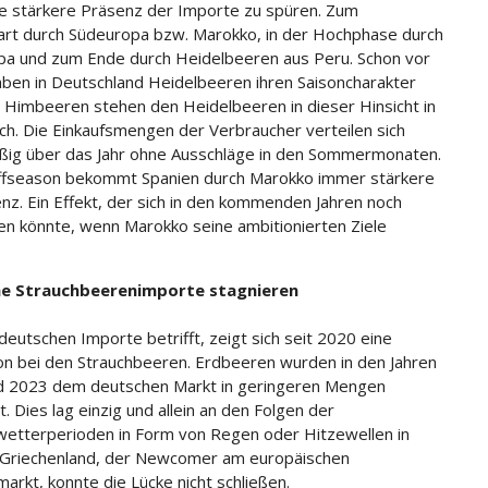
ie stärkere Präsenz der Importe zu spüren. Zum
art durch Südeuropa bzw. Marokko, in der Hochphase durch
a und zum Ende durch Heidelbeeren aus Peru. Schon vor
aben in Deutschland Heidelbeeren ihren Saisoncharakter
. Himbeeren stehen den Heidelbeeren in dieser Hinsicht in
ach. Die Einkaufsmengen der Verbraucher verteilen sich
ßig über das Jahr ohne Ausschläge in den Sommermonaten.
ffseason bekommt Spanien durch Marokko immer stärkere
nz. Ein Effekt, der sich in den kommenden Jahren noch
en könnte, wenn Marokko seine ambitionierten Ziele
e Strauchbeerenimporte stagnieren
deutschen Importe betrifft, zeigt sich seit 2020 eine
on bei den Strauchbeeren. Erdbeeren wurden in den Jahren
d 2023 dem deutschen Markt in geringeren Mengen
. Dies lag einzig und allein an den Folgen der
wetterperioden in Form von Regen oder Hitzewellen in
 Griechenland, der Newcomer am europäischen
arkt, konnte die Lücke nicht schließen.