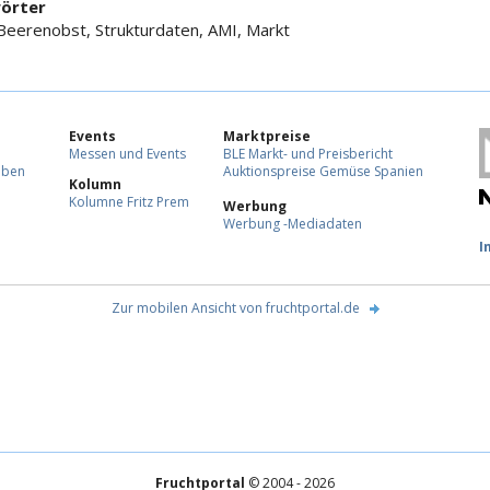
örter
Beerenobst, Strukturdaten, AMI, Markt
Events
Marktpreise
Messen und Events
BLE Markt- und Preisbericht
eben
Auktionspreise Gemüse Spanien
Kolumn
Kolumne Fritz Prem
Werbung
Werbung -Mediadaten
F
I
Zur mobilen Ansicht von fruchtportal.de
Fruchtportal
© 2004 - 2026