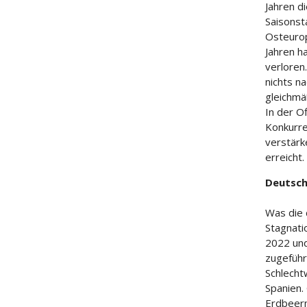
Jahren d
Saisonst
Osteurop
Jahren h
verloren
nichts n
gleichmä
In der O
Konkurre
verstärk
erreicht.
Deutsch
Was die 
Stagnati
2022 un
zugeführt
Schlecht
Spanien.
Erdbeerm