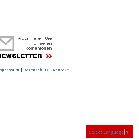
ruchtportal
mpressum
|
Datenschutz
|
Kontakt
Select Language
▼