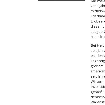
Die welt
zehn Jah
mittlerw
Frischma
Erdbeere
diesen d
ausgeprä
kristall
Bei Heid
seit Jah
es, den 
Lagereig
großem St
amerikan
seit Jah
Wintermo
Investit
gestoßen
demselbe
Warenstr