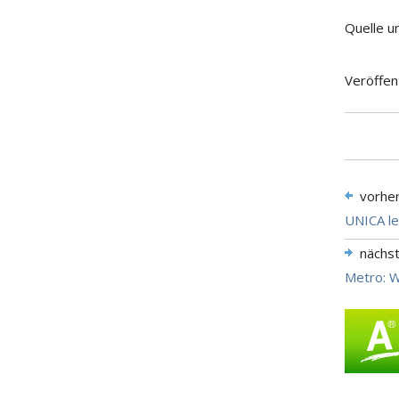
Quelle u
Veröffen
vorhe
UNICA le
nächs
Metro: W