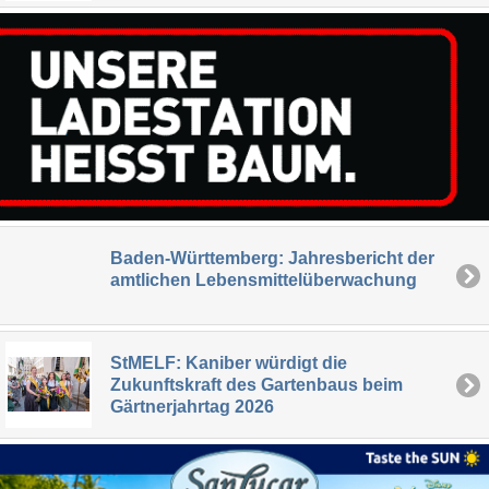
Baden-Württemberg: Jahresbericht der
amtlichen Lebensmittelüberwachung
StMELF: Kaniber würdigt die
Zukunftskraft des Gartenbaus beim
Gärtnerjahrtag 2026