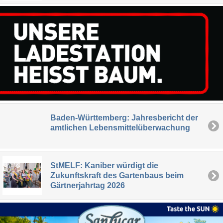
Baden-Württemberg: Jahresbericht der
amtlichen Lebensmittelüberwachung
StMELF: Kaniber würdigt die
Zukunftskraft des Gartenbaus beim
Gärtnerjahrtag 2026