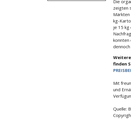
Die orga
zeigten s
Märkten 
kg-Karto
je 15 kg
Nachfrag
konnten 
dennoch 
Weitere
finden 
PREISBE
Mit freu
und Ernä
Verfügun
Quelle: 
Copyrigh