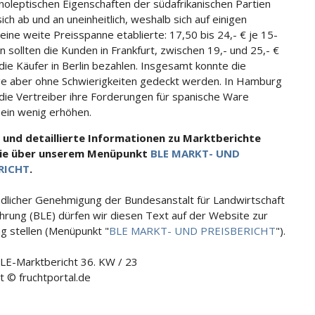
noleptischen Eigenschaften der südafrikanischen Partien
ich ab und an uneinheitlich, weshalb sich auf einigen
eine weite Preisspanne etablierte: 17,50 bis 24,- € je 15-
n sollten die Kunden in Frankfurt, zwischen 19,- und 25,- €
 die Käufer in Berlin bezahlen. Insgesamt konnte die
e aber ohne Schwierigkeiten gedeckt werden. In Hamburg
die Vertreiber ihre Forderungen für spanische Ware
ein wenig erhöhen.
 und detaillierte Informationen zu Marktberichte
Sie über unserem Menüpunkt
BLE MARKT- UND
RICHT
.
ndlicher Genehmigung der Bundesanstalt für Landwirtschaft
hrung (BLE) dürfen wir diesen Text auf der Website zur
g stellen (Menüpunkt "
BLE MARKT- UND PREISBERICHT
").
BLE-Marktbericht 36. KW / 23
t © fruchtportal.de