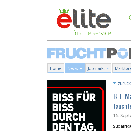
Home
News
Jobmarkt
Marktpre
zurück
BLE-Ma
taucht
15. Sep
Südafrik