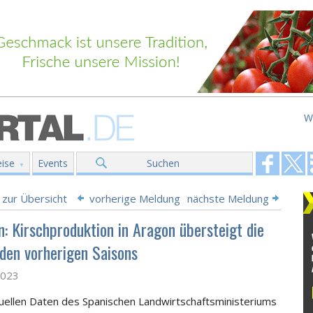
W
ise
Events
Suchen
 zur Übersicht
vorherige Meldung
nächste Meldung
n: Kirschproduktion in Aragon übersteigt die
iden vorherigen Saisons
2023
uellen Daten des Spanischen Landwirtschaftsministeriums