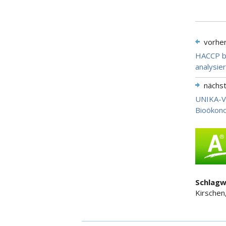
vorhe
HACCP be
analysie
nächs
UNIKA-Vo
Bioökon
Schlagw
Kirschen