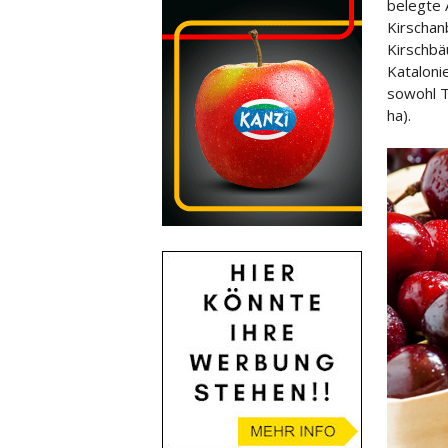
belegte 
Kirschan
Kirschb
Kataloni
sowohl T
ha).