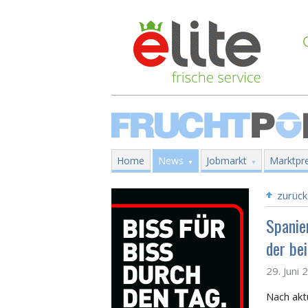
Home
News
Jobmarkt
Marktpre
zurück
Spanie
der be
29. Juni 
Nach akt