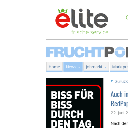
Home
News
Jobmarkt
Marktpre
zurück
Auch i
RedPop
22. Juni 
Nach den