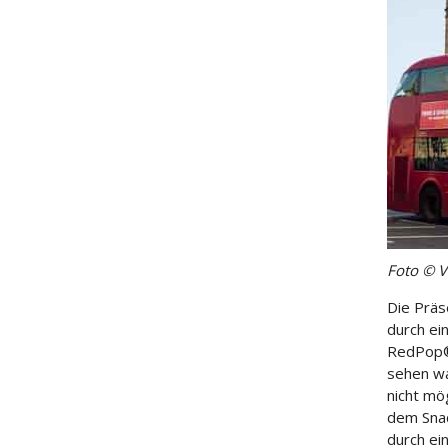
Foto © 
Die Präs
durch ei
RedPop®
sehen wa
nicht mö
dem Snac
durch ei