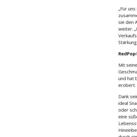
„Für uns
zusammen
sie den 
weiter. 
Verkaufs
Stärkung
RedPop®
Mit sein
Geschmac
und hat 
erobert.
Dank sei
ideal Sna
oder sch
eine süß
Lebensst
Hineinbe
durch ei