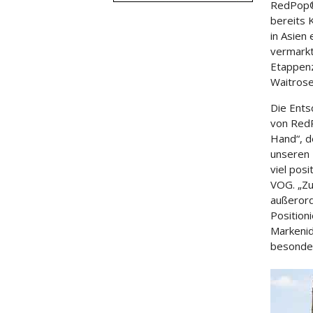
RedPop®,
bereits 
in Asien
vermarkt
Etappenzi
Waitrose
Die Ents
von RedP
Hand“, d
unseren 
viel pos
VOG. „Zu
außerord
Position
Markenide
besonder