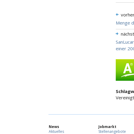
vorhe
Menge de
nächs
SanLucar
einer 2
Schlagw
Vereinig
News
Jobmarkt
Aktuelles
Stellenangebote