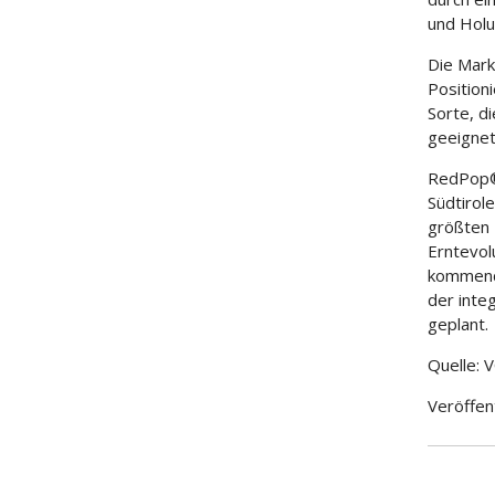
und Holu
Die Mark
Position
Sorte, d
geeignet
RedPop® 
Südtirol
größten 
Erntevol
kommende
der inte
geplant.
Quelle:
Veröffen