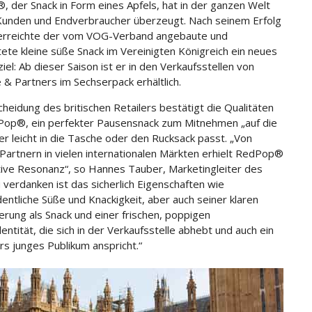
 der Snack in Form eines Apfels, hat in der ganzen Welt
Kunden und Endverbraucher überzeugt. Nach seinem Erfolg
 erreichte der vom VOG-Verband angebaute und
ete kleine süße Snack im Vereinigten Königreich ein neues
el: Ab dieser Saison ist er in den Verkaufsstellen von
 & Partners im Sechserpack erhältlich.
cheidung des britischen Retailers bestätigt die Qualitäten
op®, ein perfekter Pausensnack zum Mitnehmen „auf die
er leicht in die Tasche oder den Rucksack passt. „Von
Partnern in vielen internationalen Märkten erhielt RedPop®
itive Resonanz“, so Hannes Tauber, Marketingleiter des
 verdanken ist das sicherlich Eigenschaften wie
entliche Süße und Knackigkeit, aber auch seiner klaren
ierung als Snack und einer frischen, poppigen
ntität, die sich in der Verkaufsstelle abhebt und auch ein
s junges Publikum anspricht.“