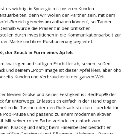
 ist es wichtig, in Synergie mit unseren Kunden
zuarbeiten, denn wir wollen der Partner sein, mit dem
Apfel-Bereich gemeinsam aufbauen können“, so Tauber
„Deshalb wurde die Präsenz in den britischen
stellen durch Investitionen in die Kommunikationsarbeit zur
 der Marke und ihrer Positionierung begleitet.
, der Snack in Form eines Apfels
em knackigen und saftigen Fruchtfleisch, seinem süßen
k und seinem „Pop“-Image ist dieser Apfel klein, aber oho
bereits Kunden und Verbraucher in der ganzen Welt
ner kleinen Größe und seiner Festigkeit ist RedPop® der
ck für unterwegs: Er lässt sich einfach in der Hand tragen
nell in die Tasche oder den Rucksack stecken – perfekt für
e Pop-Pause und passend zu einem modernen aktiven
il. Mit seiner roten Farbe verlockt er einfach zum
ißen. Knackig und saftig beim Hineinbeißen besticht er
nen süßen Geschmack mit Pflaumen-, Melonen-, Papaya-