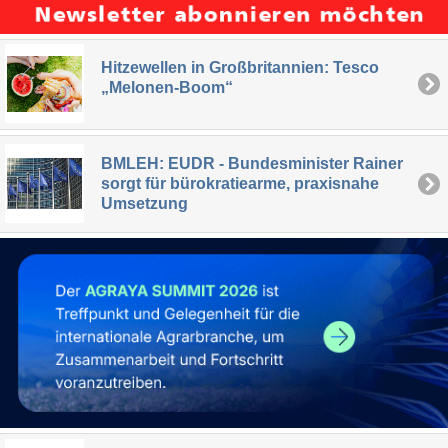
Hitzewellen in Großbritannien: Tesco
„Melonen-Boom“
BMLEH: EUDR - Bundesminister Rainer
sorgt für bürokratiearme, praxisnahe
Umsetzung