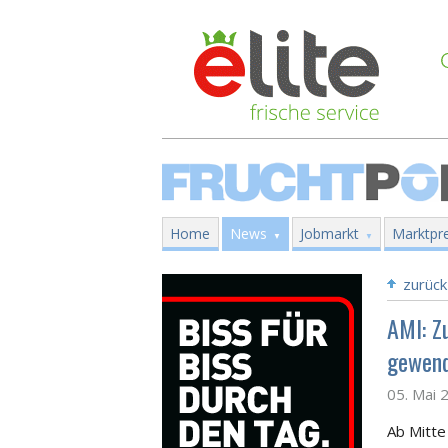
Home
News
Jobmarkt
Marktpre
zurück
AMI: Z
gewen
05. Mai 
Ab Mitte