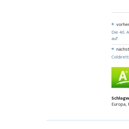
vorhe
Die 40. 
auf
nächs
Coldiret
Schlagw
Europa, 