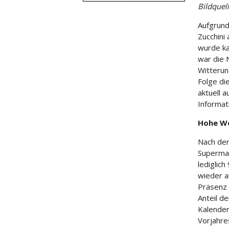
Bildquel
Aufgrund
Zucchini
wurde k
war die 
Witterun
Folge di
aktuell 
Informat
Hohe We
Nach der
Supermar
lediglich
wieder a
Präsenz a
Anteil de
Kalender
Vorjahre