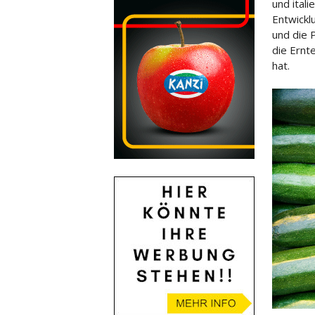
und ital
Entwickl
und die 
die Ernt
hat.