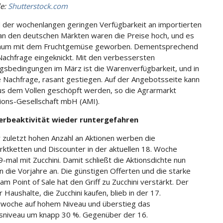
le:
Shutterstock.com
 der wochenlangen geringen Verfügbarkeit an importierten
 an den deutschen Märkten waren die Preise hoch, und es
aum mit dem Fruchtgemüse geworben. Dementsprechend
Nachfrage eingeknickt. Mit den verbessersten
gsbedingungen im März ist die Warenverfügbarkeit, und in
e Nachfrage, rasant gestiegen. Auf der Angebotsseite kann
aus dem Vollen geschöpft werden, so die Agrarmarkt
ions-Gesellschaft mbH (AMI).
rbeaktivität wieder runtergefahren
 zuletzt hohen Anzahl an Aktionen werben die
ktketten und Discounter in der aktuellen 18. Woche
 9-mal mit Zucchini. Damit schließt die Aktionsdichte nun
n die Vorjahre an. Die günstigen Offerten und die starke
m Point of Sale hat den Griff zu Zucchini verstärkt. Der
r Haushalte, die Zucchini kaufen, blieb in der 17.
woche auf hohem Niveau und überstieg das
sniveau um knapp 30 %. Gegenüber der 16.