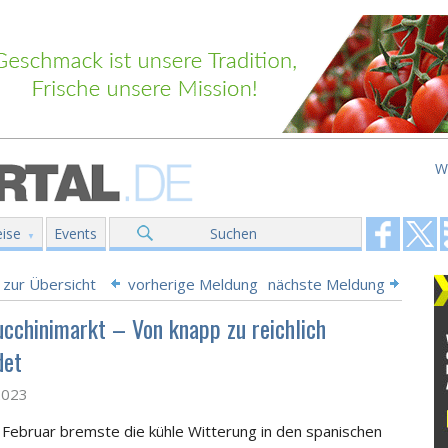
W
ise
Events
Suchen
 zur Übersicht
vorherige Meldung
nächste Meldung
ucchinimarkt – Von knapp zu reichlich
det
2023
 Februar bremste die kühle Witterung in den spanischen