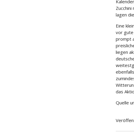
Kalender
Zucchini
lagen di
Eine kle
vor gute
prompt a
preislic
liegen a
deutsche
weitestg
ebenfall
zumindes
Witterun
das Akti
Quelle u
Veröffen