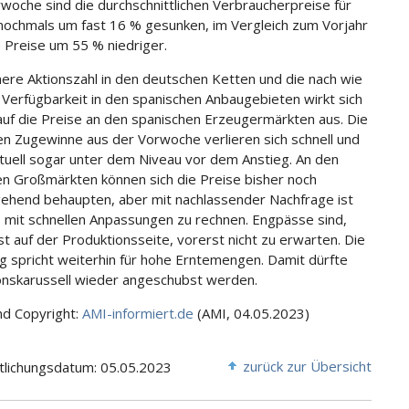
woche sind die durchschnittlichen Verbraucherpreise für
 nochmals um fast 16 % gesunken, im Vergleich zum Vorjahr
e Preise um 55 % niedriger.
inere Aktionszahl in den deutschen Ketten und die nach wie
 Verfügbarkeit in den spanischen Anbaugebieten wirkt sich
uf die Preise an den spanischen Erzeugermärkten aus. Die
hen Zugewinne aus der Vorwoche verlieren sich schnell und
ktuell sogar unter dem Niveau vor dem Anstieg. An den
n Großmärkten können sich die Preise bisher noch
ehend behaupten, aber mit nachlassender Nachfrage ist
s mit schnellen Anpassungen zu rechnen. Engpässe sind,
t auf der Produktionsseite, vorerst nicht zu erwarten. Die
g spricht weiterhin für hohe Erntemengen. Damit dürfte
onskarussell wieder angeschubst werden.
nd Copyright:
AMI-informiert.de
(AMI, 04.05.2023)
zurück zur Übersicht
tlichungsdatum: 05.05.2023