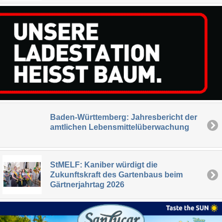
Baden-Württemberg: Jahresbericht der
amtlichen Lebensmittelüberwachung
StMELF: Kaniber würdigt die
Zukunftskraft des Gartenbaus beim
Gärtnerjahrtag 2026