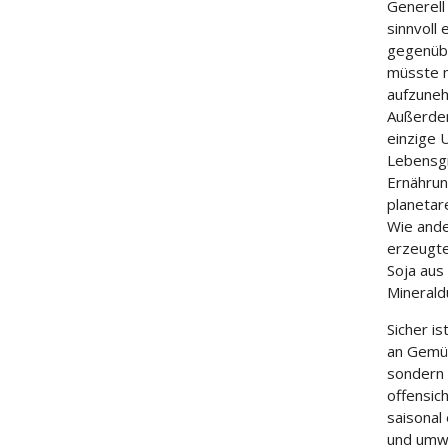
Generell
sinnvoll
gegenübe
müsste m
aufzuneh
Außerdem
einzige 
Lebensg
Ernährun
planetar
Wie ande
erzeugte
Soja aus
Minerald
Sicher i
an Gemüs
sondern 
offensich
saisonal
und umwe