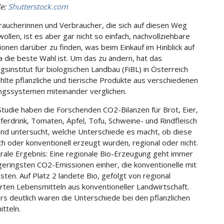
le:
Shutterstock.com
raucherinnen und Verbraucher, die sich auf diesen Weg
ollen, ist es aber gar nicht so einfach, nachvollziehbare
ionen darüber zu finden, was beim Einkauf im Hinblick auf
a die beste Wahl ist. Um das zu ändern, hat das
gsinstitut für biologischen Landbau (FiBL) in Österreich
lte pflanzliche und tierische Produkte aus verschiedenen
gssystemen miteinander verglichen.
 Studie haben die Forschenden CO2-Bilanzen für Brot, Eier,
aferdrink, Tomaten, Äpfel, Tofu, Schweine- und Rindfleisch
 und untersucht, welche Unterschiede es macht, ob diese
ch oder konventionell erzeugt wurden, regional oder nicht.
rale Ergebnis: Eine regionale Bio-Erzeugung geht immer
geringsten CO2-Emissionen einher, die konventionelle mit
sten. Auf Platz 2 landete Bio, gefolgt von regional
rten Lebensmitteln aus konventioneller Landwirtschaft.
s deutlich waren die Unterschiede bei den pflanzlichen
tteln.