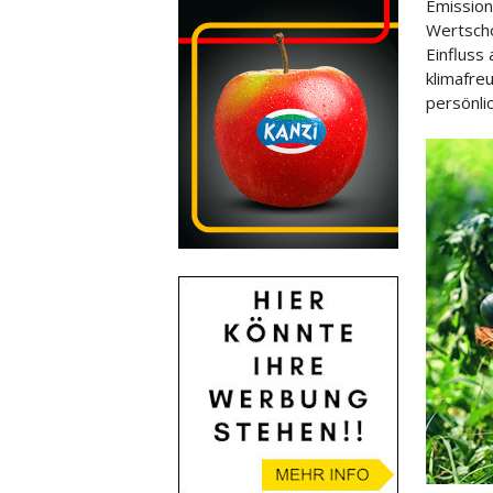
Emission
Wertschö
Einfluss
klimafre
persönli