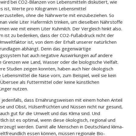
 wird bei CO2-Bilanzen von Lebensmitteln diskutiert, wie
 es ist, Werte pro Kilogramm Lebensmittel
rzustellen, ohne die Nährwerte mit einzubeziehen. So
an viele Liter Hafermilch trinken, um dieselben Nährstoffe
men wie mit einem Liter Kuhmilch. Der Vergleich hinkt also.
 ist zu bedenken, dass der CO2-Fußabdruck nicht der
Umweltfaktor ist, von dem der Erhalt unserer natürlichen
rundlagen abhängt. Denn das gegenwärtige
gssystem hat auch negative Auswirkungen auf andere
e Grenzen wie Land, Wasser oder die biologische Vielfalt.
re Studien zeigen konnten, haben auch hier ökologisch
 Lebensmittel die Nase vorn, zum Beispiel, weil sie kein
 Übersee als Futtermittel oder keine künstlichen
ünger nutzen.
st jedenfalls, dass Ernährungsweisen mit einem hohen Anteil
e und Obst, Hülsenfrüchten und Nüssen nicht nur gesund,
auch gut für die Umwelt und das Klima sind. Und
tlich ist es optimal, wenn diese ökologisch, regional und
 erzeugt werden. Damit alle Menschen in Deutschland klima-
ltfreundlich essen können, müssen regionale Bio-