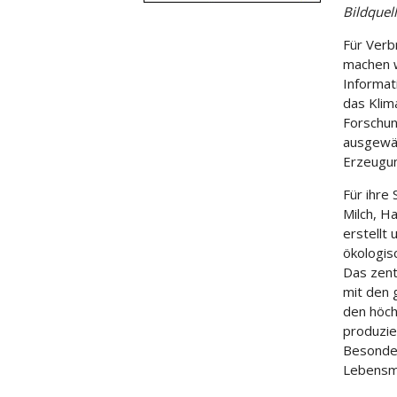
Bildquel
Für Verb
machen w
Informat
das Klim
Forschun
ausgewäh
Erzeugun
Für ihre
Milch, H
erstellt
ökologis
Das zent
mit den 
den höch
produzie
Besonder
Lebensmi