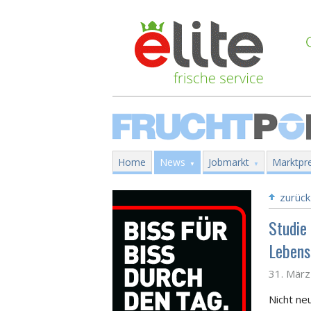
Home
News
Jobmarkt
Marktpre
zurück
Studie
Lebens
31. Mär
Nicht ne