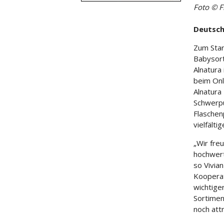
Foto © F
Deutsch
Zum Star
Babysort
Alnatura
beim Onl
Alnatura
Schwerpu
Flaschen
vielfälti
„Wir fre
hochwert
so Vivia
Kooperat
wichtiger
Sortimen
noch att