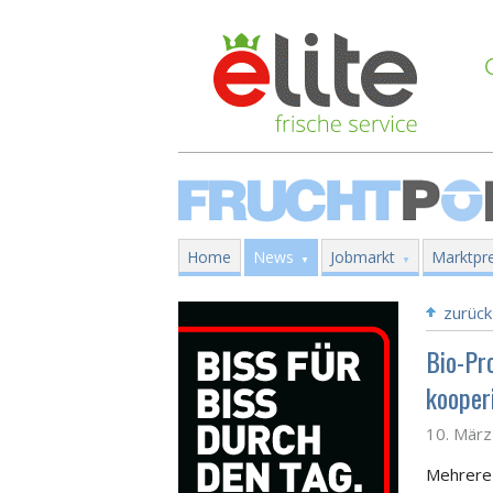
Home
News
Jobmarkt
Marktpre
zurück
Bio-Pr
kooper
10. Mär
Mehrere 