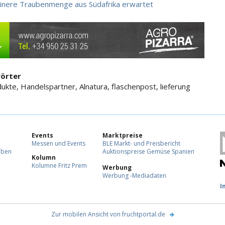
einere Traubenmenge aus Südafrika erwartet
örter
dukte, Handelspartner, Alnatura, flaschenpost, lieferung
Events
Marktpreise
Messen und Events
BLE Markt- und Preisbericht
eben
Auktionspreise Gemüse Spanien
Kolumn
Kolumne Fritz Prem
Werbung
Werbung -Mediadaten
F
I
Zur mobilen Ansicht von fruchtportal.de