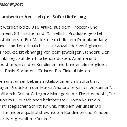
laschenpost
landweiter Vertrieb per Sofortlieferung
t werden bis zu 310 Artikel aus dem Trocken- und
iment, 83 Frische- und 25 Tiefkühl-Produkte gelistet.
 ist die erste Bio-Marke, die mit diesem Produktumfang
ine-Händler erhältlich ist. Die Anzahl der verfügbaren
 Produkte ist abhängig von dem jeweiligen Standort. Der
nkt liegt auf den Trockenprodukten. Alnatura und
post möchten den Kundinnen und Kunden ein möglichst
ges Basis-Sortiment für ihren Bio-Einkauf bieten.
uen uns, unser Lebensmittelsortiment ab sofort mit
igen Produkten der Marke Alnatura ergänzen zu können“,
n Albrech, Senior Category Managerin bei Flaschenpost. „Die
ion mit Deutschlands beliebtester Biomarke ist ein
 strategischer Schritt für uns, mit dem wir unser Bio-
t für unsere qualitätsbewussten Kundinnen und Kunden
raktiver gestalten können.“