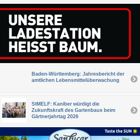
Baden-Württemberg: Jahresbericht der
amtlichen Lebensmittelüberwachung
StMELF: Kaniber würdigt die
Zukunftskraft des Gartenbaus beim
Gärtnerjahrtag 2026