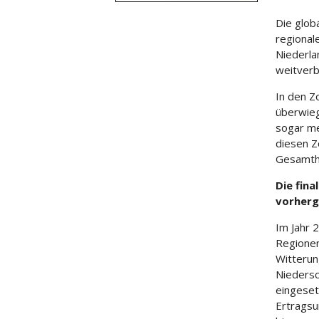
Die glob
regional
Niederla
weitverb
In den Z
überwieg
sogar me
diesen Z
Gesamthe
Die fina
vorher
Im Jahr 
Regionen
Witterun
Niedersc
eingeset
Ertragsu