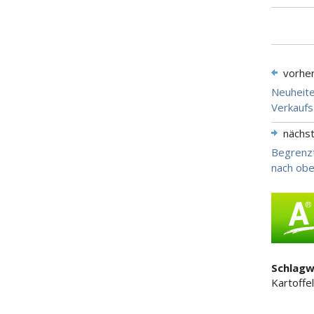
vorhe
Neuheite
Verkauf
nächs
Begrenzt
nach ob
Schlagw
Kartoffe