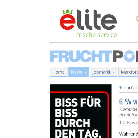
Home
News
Jobmarkt
Marktpre
zurück
6 % we
Horrende 
der Anbau
17. Nov
Während 