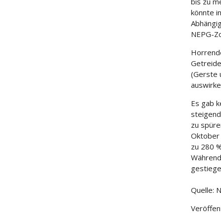
bis zu m
könnte i
Abhängig
NEPG-Zo
Horrende
Getreide
(Gerste 
auswirke
Es gab k
steigend
zu spüre
Oktober 
zu 280 %
Während 
gestiege
Quelle:
Veröffen