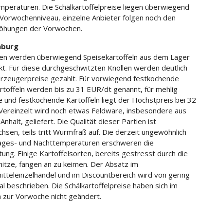
peraturen. Die Schälkartoffelpreise liegen überwiegend
Vorwochenniveau, einzelne Anbieter folgen noch den
höhungen der Vorwochen.
nburg
en werden überwiegend Speisekartoffeln aus dem Lager
t. Für diese durchgeschwitzten Knollen werden deutlich
rzeugerpreise gezahlt. Für vorwiegend festkochende
rtoffeln werden bis zu 31 EUR/dt genannt, für mehlig
 und festkochende Kartoffeln liegt der Höchstpreis bei 32
Vereinzelt wird noch etwas Feldware, insbesondere aus
nhalt, geliefert. Die Qualität dieser Partien ist
hsen, teils tritt Wurmfraß auf. Die derzeit ungewöhnlich
ages- und Nachttemperaturen erschweren die
tung. Einige Kartoffelsorten, bereits gestresst durch die
tze, fangen an zu keimen. Der Absatz im
tteleinzelhandel und im Discountbereich wird von gering
al beschrieben. Die Schälkartoffelpreise haben sich im
h zur Vorwoche nicht geändert.