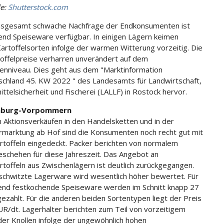
le:
Shutterstock.com
insgesamt schwache Nachfrage der Endkonsumenten ist
end Speiseware verfügbar. In einigen Lägern keimen
Kartoffelsorten infolge der warmen Witterung vorzeitig. Die
toffelpreise verharren unverändert auf dem
nniveau. Dies geht aus dem "Marktinformation
chland 45. KW 2022 " des Landesamts für Landwirtschaft,
ttelsicherheit und Fischerei (LALLF) in Rostock hervor.
nburg-Vorpommern
 Aktionsverkäufen in den Handelsketten und in der
rmarktung ab Hof sind die Konsumenten noch recht gut mit
rtoffeln eingedeckt. Packer berichten von normalem
schehen für diese Jahreszeit. Das Angebot an
rtoffeln aus Zwischenlägern ist deutlich zurückgegangen.
chwitzte Lagerware wird wesentlich höher bewertet. Für
nd festkochende Speiseware werden im Schnitt knapp 27
ezahlt. Für die anderen beiden Sortentypen liegt der Preis
UR/dt. Lagerhalter berichten zum Teil von vorzeitigem
er Knollen infolge der ungewöhnlich hohen