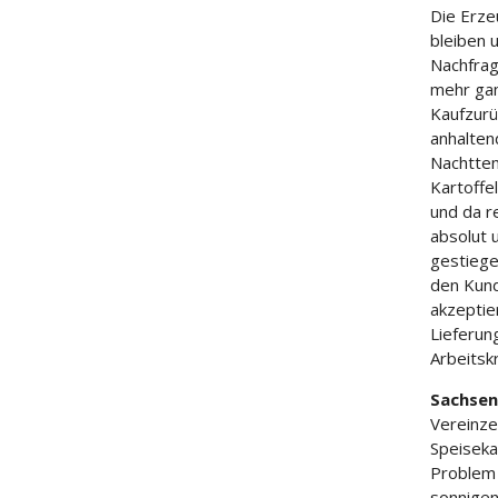
Die Erze
bleiben 
Nachfrag
mehr gan
Kaufzurü
anhalten
Nachttem
Kartoffel
und da r
absolut u
gestiege
den Kund
akzeptie
Lieferung
Arbeitskr
Sachsen
Vereinze
Speiseka
Problem 
sonnigen