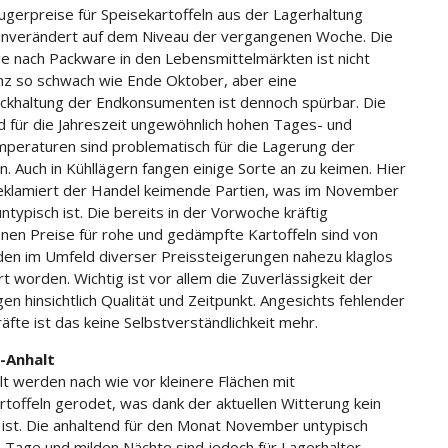
ugerpreise für Speisekartoffeln aus der Lagerhaltung
unverändert auf dem Niveau der vergangenen Woche. Die
e nach Packware in den Lebensmittelmärkten ist nicht
z so schwach wie Ende Oktober, aber eine
ckhaltung der Endkonsumenten ist dennoch spürbar. Die
d für die Jahreszeit ungewöhnlich hohen Tages- und
peraturen sind problematisch für die Lagerung der
n. Auch in Kühllägern fangen einige Sorte an zu keimen. Hier
eklamiert der Handel keimende Partien, was im November
ntypisch ist. Die bereits in der Vorwoche kräftig
nen Preise für rohe und gedämpfte Kartoffeln sind von
en im Umfeld diverser Preissteigerungen nahezu klaglos
rt worden. Wichtig ist vor allem die Zuverlässigkeit der
en hinsichtlich Qualität und Zeitpunkt. Angesichts fehlender
äfte ist das keine Selbstverständlichkeit mehr.
-Anhalt
lt werden nach wie vor kleinere Flächen mit
rtoffeln gerodet, was dank der aktuellen Witterung kein
ist. Die anhaltend für den Monat November untypisch
 Tage und milden Nächte sind jedoch für Lagerhalter