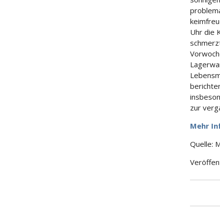
problema
keimfreu
Uhr die 
schmerzt
Vorwoche
Lagerwar
Lebensmi
berichte
insbeson
zur verg
Mehr In
Quelle: 
Veröffen