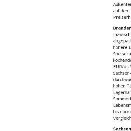
Außentem
auf dem 
Preiser
Brande
Inzwisch
abgepack
höhere E
Speiseka
kochende
EUR/dt. 
Sachsen-A
durchwac
hohen T
Lagerhal
Sommerhi
Lebensmi
bis norm
Vergleic
Sachsen