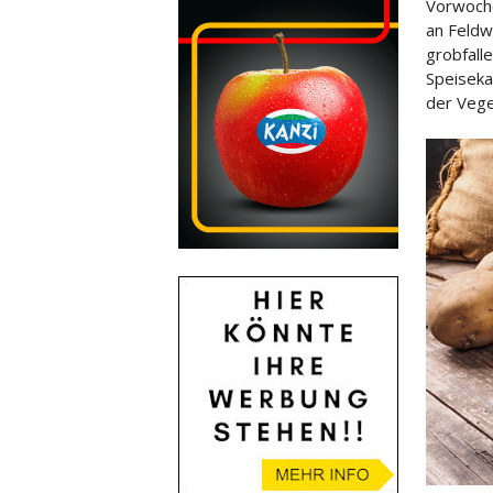
Vorwoche
an Feldw
grobfall
Speiseka
der Veget