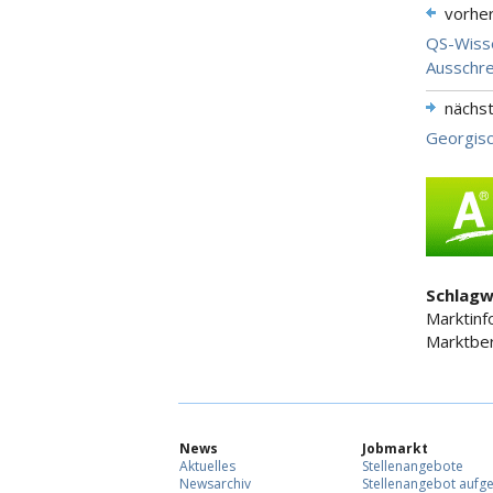
vorhe
QS-Wisse
Ausschre
nächs
Georgis
Schlagw
Marktinf
Marktberi
News
Jobmarkt
Aktuelles
Stellenangebote
Newsarchiv
Stellenangebot aufg