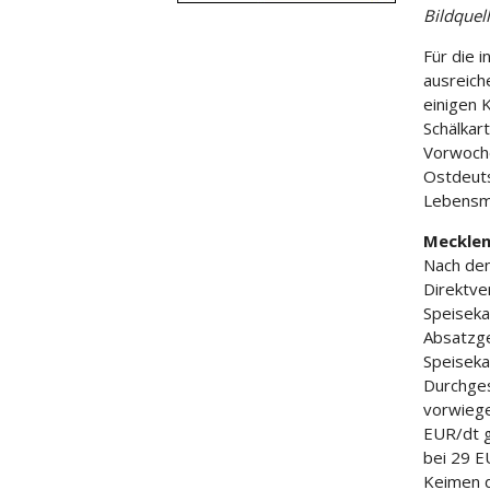
Bildquel
Für die 
ausreich
einigen 
Schälkar
Vorwoche
Ostdeuts
Lebensmi
Meckle
Nach den
Direktve
Speiseka
Absatzge
Speiseka
Durchges
vorwiege
EUR/dt g
bei 29 E
Keimen d