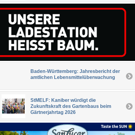
Baden-Württemberg: Jahresbericht der
amtlichen Lebensmittelüberwachung
StMELF: Kaniber würdigt die
Zukunftskraft des Gartenbaus beim
Gärtnerjahrtag 2026