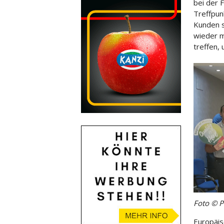
bei der 
Treffpun
Kunden s
wieder m
treffen, 
Foto © P
Europäis