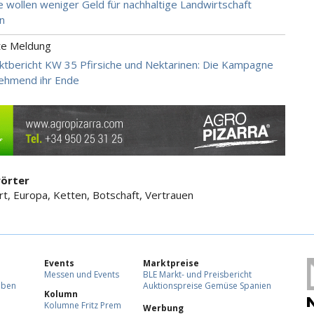
 wollen weniger Geld für nachhaltige Landwirtschaft
n
te Meldung
tbericht KW 35 Pfirsiche und Nektarinen: Die Kampagne
ehmend ihr Ende
örter
t, Europa, Ketten, Botschaft, Vertrauen
Events
Marktpreise
Messen und Events
BLE Markt- und Preisbericht
eben
Auktionspreise Gemüse Spanien
Kolumn
Kolumne Fritz Prem
Werbung