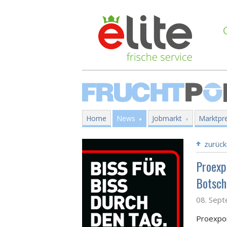
Home
News
Jobmarkt
Marktpre
zurück
Proexp
Botsch
08. Sep
Proexpor