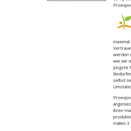
Proexpor
maximal.
Vertraue
werden d
wie wir e
jüngste 
Bedürfni
selbst n
Umstände
Proexpor
angesied
ihren Ha
produkti
Hallen 3