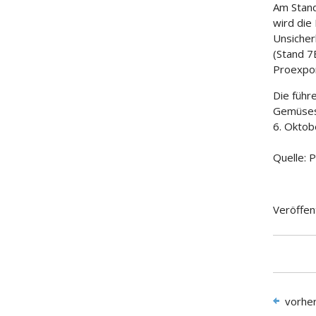
Am Stand
wird die
Unsicher
(Stand 7
Proexpor
Die führ
Gemüsese
6. Oktobe
Quelle: 
Veröffen
vorhe