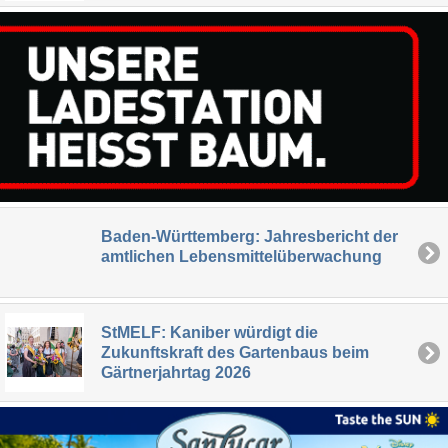
Baden-Württemberg: Jahresbericht der
amtlichen Lebensmittelüberwachung
StMELF: Kaniber würdigt die
Zukunftskraft des Gartenbaus beim
Gärtnerjahrtag 2026