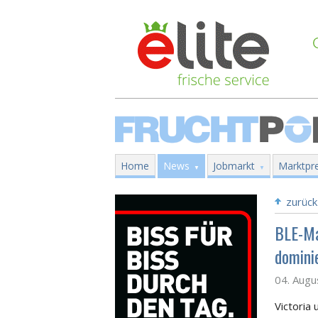
Home
News
Jobmarkt
Marktpre
zurück
BLE-Ma
domini
04. Augu
Victoria