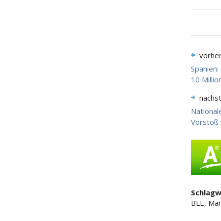
vorhe
Spanien:
10 Millio
nächs
National
Vorstoß 
Schlagw
BLE, Mark