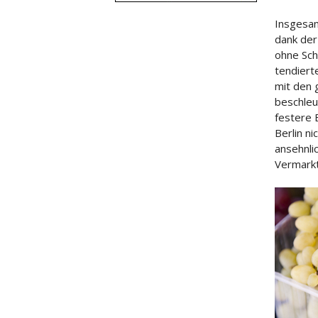
Insgesam
dank der
ohne Sch
tendiert
mit den 
beschleu
festere 
Berlin n
ansehnlic
Vermark