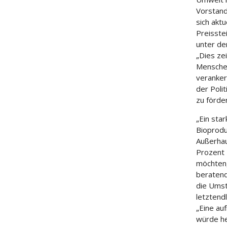
Vorstand
sich akt
Preisste
unter de
„Dies ze
Menschen
veranker
der Poli
zu förde
„Ein sta
Bioproduk
Außerhau
Prozent 
möchten,
beratend
die Umst
letztend
„Eine au
würde he