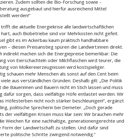
ieren. Zudem sollten die Bio-Forschung sowie -
beratung ausgebaut und hierfür ausreichend Mittel
stellt werden!“
rifft die aktuelle Energiekrise alle landwirtschaftlichen
 hart, auch Biobetriebe sind vor Mehrkosten nicht gefeit.
el gibt es im Ackerbau kaum praktisch handhabbare
iven – diesen Preisanstieg spüren die Landwirt:innen direkt.
h indirekt machen sich die Energiepreise bemerkbar: Die
ung von Eierschachteln oder Milchflaschen wird teurer, die
tung von Molkereierzeugnissen wird kostspieliger.
itig schauen mehr Menschen als sonst auf den Cent beim
 viele aus verständlichen Gründen. Deshalb gilt: „Die Politik
zt die Bäuerinnen und Bauern nicht im Stich lassen und muss
ig dafür sorgen, dass vielfältige Höfe entlastet werden. Wir
as Höfesterben nicht noch stärker beschleunigen!”, ergänzt
lling, politische Sprecherin bei Demeter. „Doch gerade
ts der vielfältigen Krisen muss klar sein: Wir brauchen mehr
die Weichen für eine nachhaltige, generationengerechte und
te Form der Landwirtschaft zu stellen. Und dafür sind
ierte politische Schritte zwingend notwendig.”