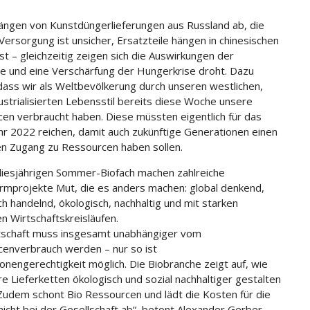
ängen von Kunstdüngerlieferungen aus Russland ab, die
Versorgung ist unsicher, Ersatzteile hängen in chinesischen
st – gleichzeitig zeigen sich die Auswirkungen der
se und eine Verschärfung der Hungerkrise droht. Dazu
ass wir als Weltbevölkerung durch unseren westlichen,
ustrialisierten Lebensstil bereits diese Woche unsere
en verbraucht haben. Diese müssten eigentlich für das
hr 2022 reichen, damit auch zukünftige Generationen einen
n Zugang zu Ressourcen haben sollen.
diesjährigen Sommer-Biofach machen zahlreiche
rmprojekte Mut, die es anders machen: global denkend,
ch handelnd, ökologisch, nachhaltig und mit starken
en Wirtschaftskreisläufen.
tschaft muss insgesamt unabhängiger vom
enverbrauch werden – nur so ist
onengerechtigkeit möglich. Die Biobranche zeigt auf, wie
re Lieferketten ökologisch und sozial nachhaltiger gestalten
Zudem schont Bio Ressourcen und lädt die Kosten für die
icht bei der Gesellschaft ab“, betont Alexander Gerber,