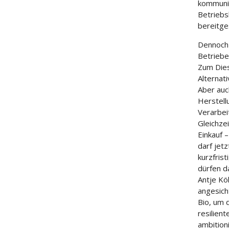
kommuniz
Betriebs
bereitge
Dennoch t
Betriebe
Zum Dies
Alternat
Aber auc
Herstell
Verarbei
Gleichze
Einkauf –
darf jet
kurzfrist
dürfen d
Antje Kö
angesich
Bio, um 
resilien
ambition