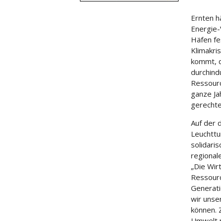
Ernten h
Energie-
Häfen fe
Klimakri
kommt, d
durchind
Ressourc
ganze Ja
gerechte
Auf der 
Leuchttu
solidaris
regional
„Die Wir
Ressourc
Generati
wir unse
können. 
Umwelt n