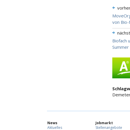
vorhe
MoveOrg
von Bio
nächs
Biofach 
Summer 
Schlagw
Demeter,
News
Jobmarkt
Aktuelles
Stellenangebote