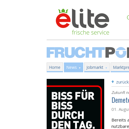
Home
News
Jobmarkt
Marktpre
zurück
Zukunft n
Demete
01. Augu
Bereits 
nutzbar