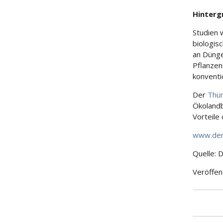
Hinterg
Studien 
biologis
an Dünge
Pflanzen
konventi
Der
Thü
Ökolandb
Vorteile 
www.dem
Quelle: 
Veröffen