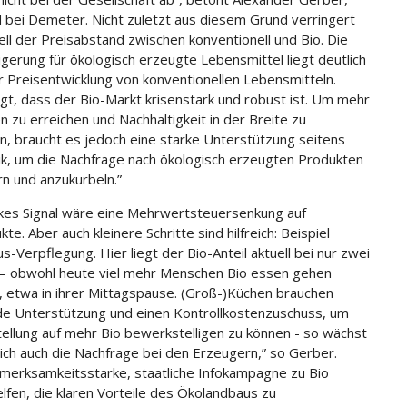
 bei Demeter. Nicht zuletzt aus diesem Grund verringert
uell der Preisabstand zwischen konventionell und Bio. Die
igerung für ökologisch erzeugte Lebensmittel liegt deutlich
r Preisentwicklung von konventionellen Lebensmitteln.
igt, dass der Bio-Markt krisenstark und robust ist. Um mehr
 zu erreichen und Nachhaltigkeit in der Breite zu
n, braucht es jedoch eine starke Unterstützung seitens
tik, um die Nachfrage nach ökologisch erzeugten Produkten
rn und anzukurbeln.”
rkes Signal wäre eine Mehrwertsteuersenkung auf
te. Aber auch kleinere Schritte sind hilfreich: Beispiel
s-Verpflegung. Hier liegt der Bio-Anteil aktuell bei nur zwei
– obwohl heute viel mehr Menschen Bio essen gehen
 etwa in ihrer Mittagspause. (Groß-)Küchen brauchen
e Unterstützung und einen Kontrollkostenzuschuss, um
ellung auf mehr Bio bewerkstelligen zu können - so wächst
lich auch die Nachfrage bei den Erzeugern,” so Gerber.
fmerksamkeitsstarke, staatliche Infokampagne zu Bio
lfen, die klaren Vorteile des Ökolandbaus zu