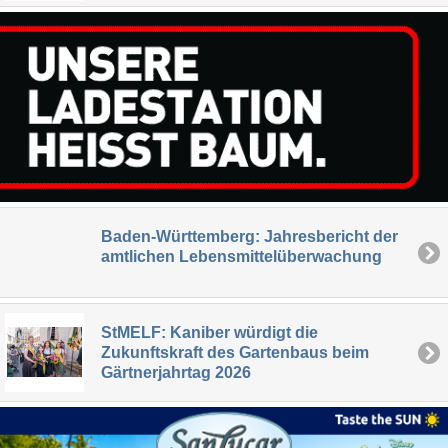
Baden-Württemberg: Jahresbericht der
amtlichen Lebensmittelüberwachung
StMELF: Kaniber würdigt die
Zukunftskraft des Gartenbaus beim
Gärtnerjahrtag 2026