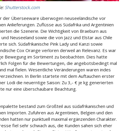
le:
Shutterstock.com
or der Überseeware überwogen neuseeländische vor
chen Anlieferungen. Zuflüsse aus Südafrika und Argentinien
ierten die Szenerie. Die Wichtigkeit von Braeburn aus
a und Neuseeland sowie die von Jazz und Elstar aus Chile
rte sich. Südafrikanische Pink Lady und Kanzi sowie
ndische Cox Orange verloren derweil an Relevanz. Es war
ige Bewegung im Sortiment zu beobachten. Dies hatte
lich Folgen für die Bewertungen, die angebotsbedingt mal
und mal fielen. Wesentliche Veränderungen waren indes
 verzeichnen. In Berlin startete mit dem Auftauchen erster
her Lodi die neuerntige Saison: Zu 3,- € je kg generierten
hte nur eine überschaubare Beachtung.
npalette bestand zum Großteil aus südafrikanischen und
chen Importen. Zufuhren aus Argentinien, Belgien und den
nden hatten nur punktuell maximal ergänzenden Charakter.
resse fiel sehr schwach aus, die Kunden sahen sich eher