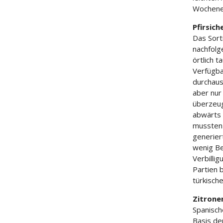
Wochene
Pfirsic
Das Sort
nachfolg
örtlich 
Verfügba
durchaus
aber nur 
überzeug
abwärts 
mussten 
generiert
wenig Be
Verbillig
Partien 
türkisch
Zitrone
Spanische
Basis de