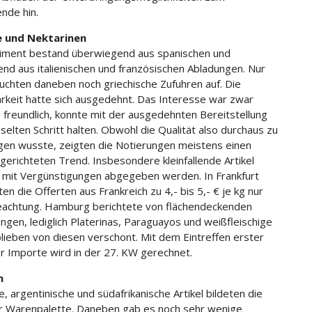
nde hin.
he und Nektarinen
iment bestand überwiegend aus spanischen und
end aus italienischen und französischen Abladungen. Nur
tauchten daneben noch griechische Zufuhren auf. Die
rkeit hatte sich ausgedehnt. Das Interesse war zwar
 freundlich, konnte mit der ausgedehnten Bereitstellung
selten Schritt halten. Obwohl die Qualität also durchaus zu
en wusste, zeigten die Notierungen meistens einen
gerichteten Trend. Insbesondere kleinfallende Artikel
mit Vergünstigungen abgegeben werden. In Frankfurt
en die Offerten aus Frankreich zu 4,- bis 5,- € je kg nur
achtung. Hamburg berichtete von flächendeckenden
ungen, lediglich Platerinas, Paraguayos und weißfleischige
blieben von diesen verschont. Mit dem Eintreffen erster
er Importe wird in der 27. KW gerechnet.
n
, argentinische und südafrikanische Artikel bildeten die
r Warenpalette. Daneben gab es noch sehr wenige