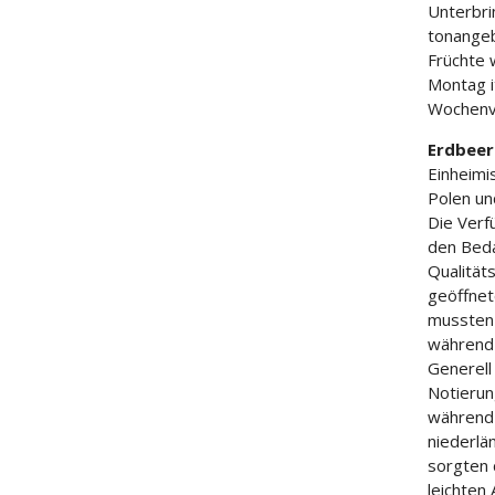
Unterbri
tonangeb
Früchte 
Montag i
Wochenve
Erdbeer
Einheimi
Polen un
Die Verf
den Beda
Qualität
geöffnet
mussten 
während 
Generell
Notierun
während 
niederlä
sorgten 
leichten