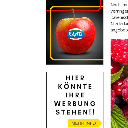
Noch imm
verringe
italienis
Niederl
angebot