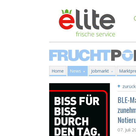
Home
News
Jobmarkt
Marktpre
zurück
BLE-Ma
zunehm
Notier
07. Juli 