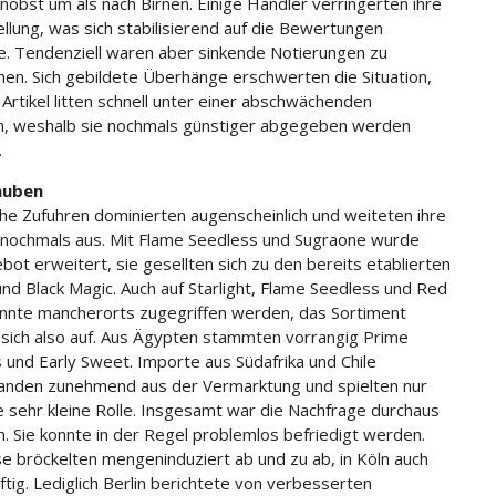
inobst um als nach Birnen. Einige Händler verringerten ihre
ellung, was sich stabilisierend auf die Bewertungen
e. Tendenziell waren aber sinkende Notierungen zu
nen. Sich gebildete Überhänge erschwerten die Situation,
 Artikel litten schnell unter einer abschwächenden
n, weshalb sie nochmals günstiger abgegeben werden
.
auben
sche Zufuhren dominierten augenscheinlich und weiteten ihre
nochmals aus. Mit Flame Seedless und Sugraone wurde
bot erweitert, sie gesellten sich zu den bereits etablierten
 und Black Magic. Auch auf Starlight, Flame Seedless und Red
nnte mancherorts zugegriffen werden, das Sortiment
 sich also auf. Aus Ägypten stammten vorrangig Prime
 und Early Sweet. Importe aus Südafrika und Chile
nden zunehmend aus der Vermarktung und spielten nur
e sehr kleine Rolle. Insgesamt war die Nachfrage durchaus
ch. Sie konnte in der Regel problemlos befriedigt werden.
se bröckelten mengeninduziert ab und zu ab, in Köln auch
ftig. Lediglich Berlin berichtete von verbesserten