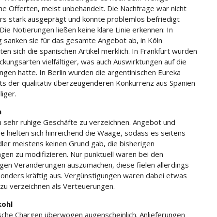
sche Offerten, meist unbehandelt. Die Nachfrage war nicht
s stark ausgeprägt und konnte problemlos befriedigt
Die Notierungen ließen keine klare Linie erkennen: In
sanken sie für das gesamte Angebot ab, in Köln
ten sich die spanischen Artikel merklich. In Frankfurt wurden
ckungsarten vielfältiger, was auch Auswirktungen auf die
gen hatte. In Berlin wurden die argentinischen Eureka
ts der qualitativ überzeugenderen Konkurrenz aus Spanien
liger.
n
 sehr ruhige Geschäfte zu verzeichnen. Angebot und
e hielten sich hinreichend die Waage, sodass es seitens
ler meistens keinen Grund gab, die bisherigen
gen zu modifizieren. Nur punktuell waren bei den
gen Veränderungen auszumachen, diese fielen allerdings
sonders kräftig aus. Vergünstigungen waren dabei etwas
 zu verzeichnen als Verteuerungen.
ohl
sche Chargen überwogen augenscheinlich. Anlieferungen