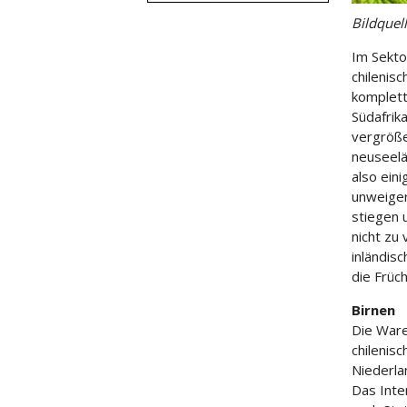
Bildquel
Im Sekt
chilenis
komplett
Südafrik
vergröße
neuseelä
also ein
unweiger
stiegen 
nicht zu
inländisc
die Früc
Birnen
Die Ware
chilenis
Niederla
Das Inte