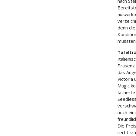
nach Ste
Bereitst
auswirkt
verzeich
denn die
Konditio
mussten
Tafeltr
Italieni
Präsenz 
das Ange
Victoria
Magic ko
fächerte
Seedless
verschwa
noch ein
freundli
Die Prei
recht krä