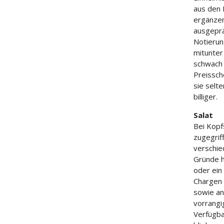
aus den 
ergänzen
ausgeprä
Notierun
mitunter
schwach 
Preissch
sie selt
billiger.
Salat
Bei Kopf
zugegrif
verschie
Gründe h
oder ein
Chargen 
sowie an
vorrangi
Verfügba