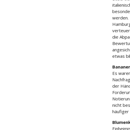
italieni
besonder
werden. 
Hamburg 
verteuer
die Abpa
Bewertun
angesich
etwas bil
Banane
Es waren
Nachfrag
der Händ
Forderun
Notierun
nicht be
häufiger
Blumenk
Einheimi