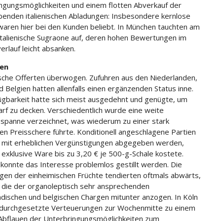
ngungsmöglichkeiten und einem flotten Abverkauf der
enden italienischen Abladungen: Insbesondere kernlose
waren hier bei den Kunden beliebt. In München tauchten am
talienische Sugraone auf, deren hohen Bewertungen im
rlauf leicht absanken.
en
sche Offerten überwogen. Zufuhren aus den Niederlanden,
d Belgien hatten allenfalls einen ergänzenden Status inne.
ügbarkeit hatte sich meist ausgedehnt und genügte, um
rf zu decken. Verschiedentlich wurde eine weite
sspanne verzeichnet, was wiederum zu einer stark
en Preisschere führte. Konditionell angeschlagene Partien
mit erheblichen Vergünstigungen abgegeben werden,
exklusive Ware bis zu 3,20 € je 500-g-Schale kostete.
 konnte das Interesse problemlos gestillt werden. Die
gen der einheimischen Früchte tendierten oftmals abwärts,
die der organoleptisch sehr ansprechenden
ndischen und belgischen Chargen mitunter anzogen. In Köln
durchgesetzte Verteuerungen zur Wochenmitte zu einem
 Abflauen der Unterbringungsmöglichkeiten zum