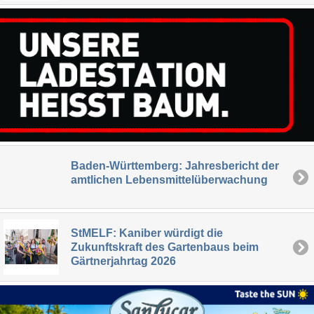
Baden-Württemberg: Jahresbericht der
amtlichen Lebensmittelüberwachung
StMELF: Kaniber würdigt die
Zukunftskraft des Gartenbaus beim
Gärtnerjahrtag 2026