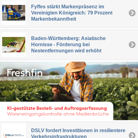
Fyffes stärkt Markenpräsenz im
Vereinigten Königreich: 79 Prozent
Markenbekanntheit
Baden-Württemberg: Asiatische
Hornisse - Förderung bei
Nestentfernungen wird erhöht
DSLV fordert Investitionen in resilientere
Verkehrsinfrastrukturen