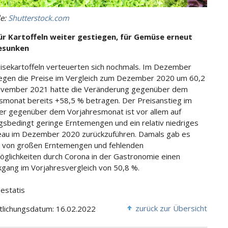
le:
Shutterstock.com
für Kartoffeln weiter gestiegen, für Gemüse erneut
gesunken
isekartoffeln verteuerten sich nochmals. Im Dezember
egen die Preise im Vergleich zum Dezember 2020 um 60,2
ovember 2021 hatte die Veränderung gegenüber dem
smonat bereits +58,5 % betragen. Der Preisanstieg im
 gegenüber dem Vorjahresmonat ist vor allem auf
gsbedingt geringe Erntemengen und ein relativ niedriges
eau im Dezember 2020 zurückzuführen. Damals gab es
 von großen Erntemengen und fehlenden
glichkeiten durch Corona in der Gastronomie einen
kgang im Vorjahresvergleich von 50,8 %.
Destatis
zurück zur Übersicht
tlichungsdatum: 16.02.2022