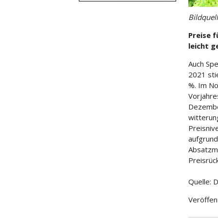
Bildquel
Preise 
leicht 
Auch Spe
2021 sti
%. Im N
Vorjahre
Dezember
witterun
Preisniv
aufgrund
Absatzmö
Preisrüc
Quelle: 
Veröffen