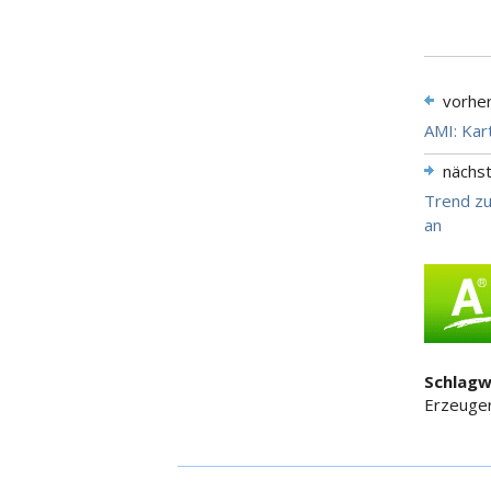
vorhe
AMI: Kar
nächs
Trend zu
an
Schlagw
Erzeuger