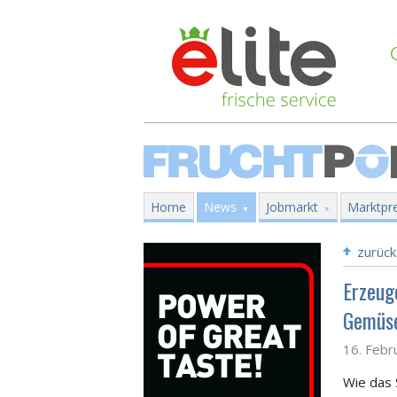
Home
News
Jobmarkt
Marktpre
zurück
Erzeuge
Gemüse
16. Febr
Wie das 