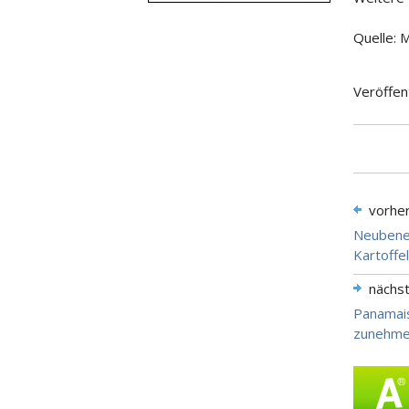
Quelle: 
Veröffen
vorhe
Neubenen
Kartoffe
nächs
Panamai
zunehm