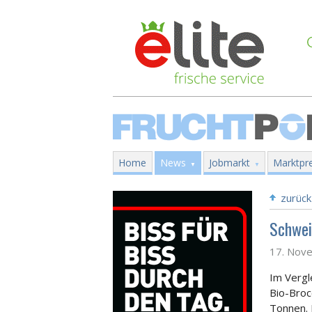
Home
News
Jobmarkt
Marktpre
zurück
Schwei
17. Nov
Im Vergl
Bio-Broc
Tonnen. 