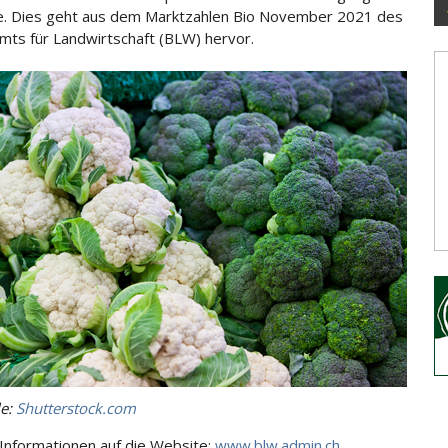
e. Dies geht aus dem Marktzahlen Bio November 2021 des
ts für Landwirtschaft (BLW) hervor.
le:
Shutterstock.com
Informationen auf die Website:
www.blw.admin.ch