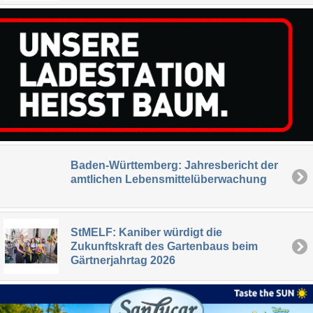
Baden-Württemberg: Jahresbericht der
amtlichen Lebensmittelüberwachung
StMELF: Kaniber würdigt die
Zukunftskraft des Gartenbaus beim
Gärtnerjahrtag 2026