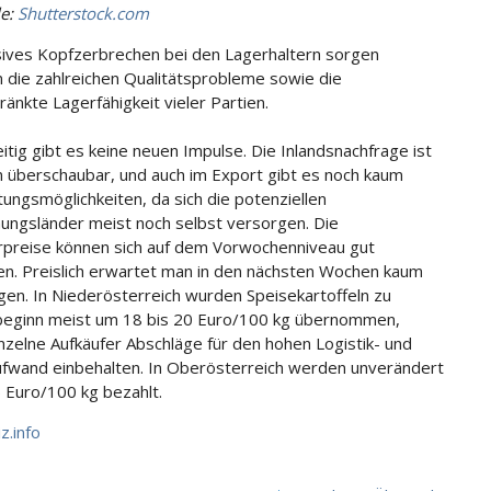
le:
Shutterstock.com
ives Kopfzerbrechen bei den Lagerhaltern sorgen
n die zahlreichen Qualitätsprobleme sowie die
ränkte Lagerfähigkeit vieler Partien.
itig gibt es keine neuen Impulse. Die Inlandsnachfrage ist
n überschaubar, und auch im Export gibt es noch kaum
ungsmöglichkeiten, da sich die potenziellen
ngsländer meist noch selbst versorgen. Die
preise können sich auf dem Vorwochenniveau gut
n. Preislich erwartet man in den nächsten Wochen kaum
en. In Niederösterreich wurden Speisekartoffeln zu
eginn meist um 18 bis 20 Euro/100 kg übernommen,
nzelne Aufkäufer Abschläge für den hohen Logistik- und
ufwand einbehalten. In Oberösterreich werden unverändert
5 Euro/100 kg bezahlt.
iz.info