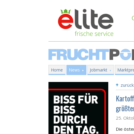
Home
News
Jobmarkt
Marktpre
zurück
Kartof
größte
25. Okt
Die öste