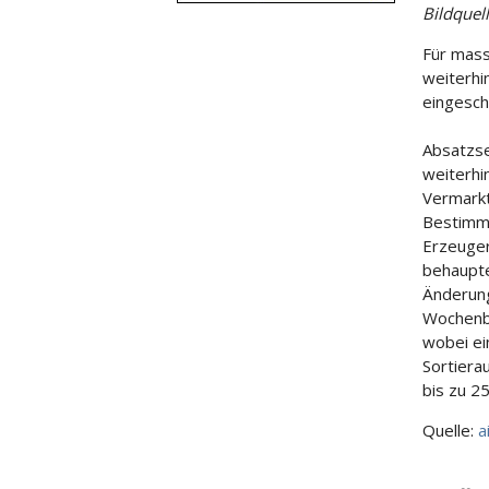
Bildquel
Für mass
weiterhi
eingesch
Absatzse
weiterhi
Vermarkt
Bestimmu
Erzeuger
behaupte
Änderung
Wochenb
wobei ei
Sortiera
bis zu 2
Quelle:
a