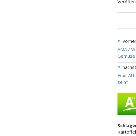
Veröffen
vorhe
AMA / We
Gemüse a
nächs
Fruit At
sein"
Schlagw
Kartoffel