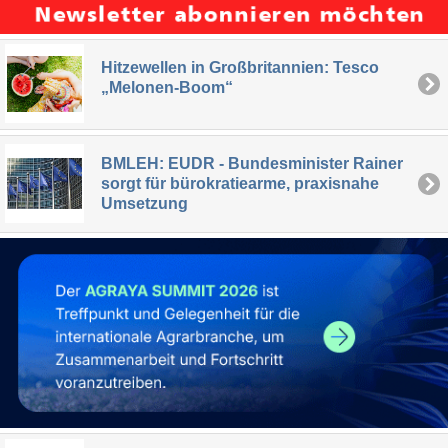
Hitzewellen in Großbritannien: Tesco
„Melonen-Boom“
BMLEH: EUDR - Bundesminister Rainer
sorgt für bürokratiearme, praxisnahe
Umsetzung