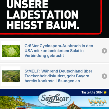
Größter Cyclospora-Ausbruch in den
USA mit kontaminiertem Salat in
Verbindung gebracht
StMELF: Während Deutschland über
Trockenheit diskutiert, geht Bayern
bereits konkrete Lösungen an