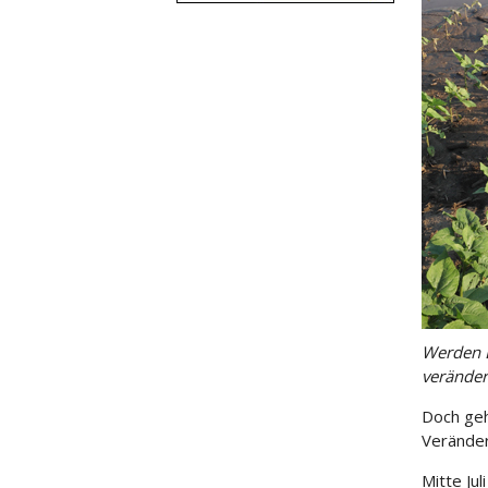
Werden E
verände
Doch geh
Veränder
Mitte Ju