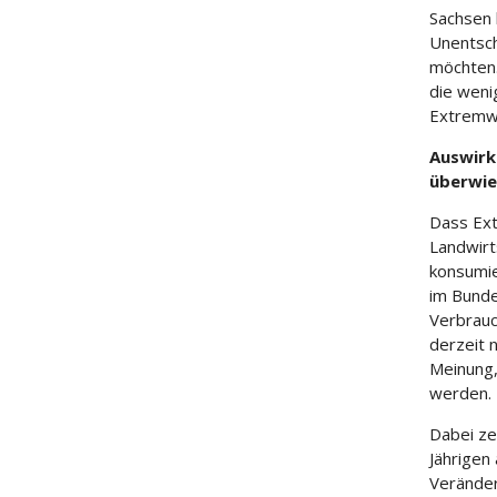
Sachsen 
Unentsch
möchten.
die weni
Extremw
Auswirk
überwi
Dass Ext
Landwirt
konsumie
im Bunde
Verbrauc
derzeit 
Meinung,
werden.
Dabei zei
Jährigen
Veränder