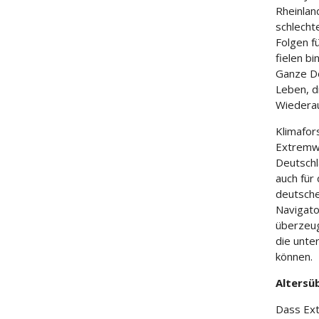
Rheinland
schlecht
Folgen f
fielen b
Ganze D
Leben, d
Wiederau
Klimafor
Extremwe
Deutschl
auch für
deutsche
Navigato
überzeug
die unte
können.
Altersü
Dass Ext