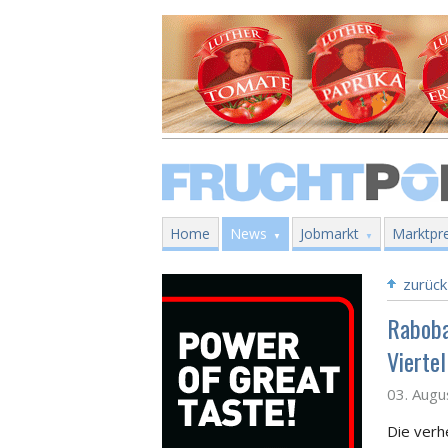
Home
News
Jobmarkt
Marktpre
zurück
Raboba
Vierte
03. Augu
Die verh