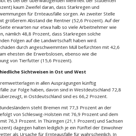
 gibt es bei der überwältigenden Mehrheit der Studenten
ozent) kaum Zweifel daran, dass Starkregen und
emmungen für Ernteausfälle sorgen. An zweiter Stelle
it größerem Abstand die Rentner (52,6 Prozent). Auf der
Seite erwarten nur etwa halb so viele Arbeitnehmer wie
n, nämlich 48,8 Prozent, dass Starkregen solche
nden Folgen auf die Landwirtschaft haben wird.
chäden durch angeschwemmten Müll befürchten mit 42,6
am ehesten die Erwerbslosen, ebenso wie die
ung von Tierfutter (15,6 Prozent).
hiedliche Sichtweisen in Ost und West
remwetterlagen in allen Ausprägungen künftig
fälle zur Folge haben, davon sind in Westdeutschland 72,8
überzeugt, in Ostdeutschland sind es 66,2 Prozent.
Bundesländern steht Bremen mit 77,3 Prozent an der
gefolgt von Schleswig-Holstein mit 76,9 Prozent und dem
 mit 76,3 Prozent. In Thüringen (21,1 Prozent) und Sachsen
ozent) dagegen halten lediglich je ein Fünftel der Einwohner
tter als Ursache für Ernteausfälle für wahrscheinlich. In