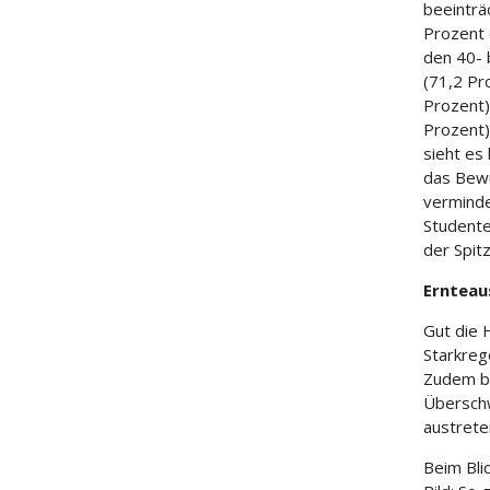
beeinträ
Prozent 
den 40- 
(71,2 Pro
Prozent)
Prozent)
sieht es
das Bew
verminde
Studente
der Spit
Ernteau
Gut die 
Starkreg
Zudem be
Übersch
austrete
Beim Blic