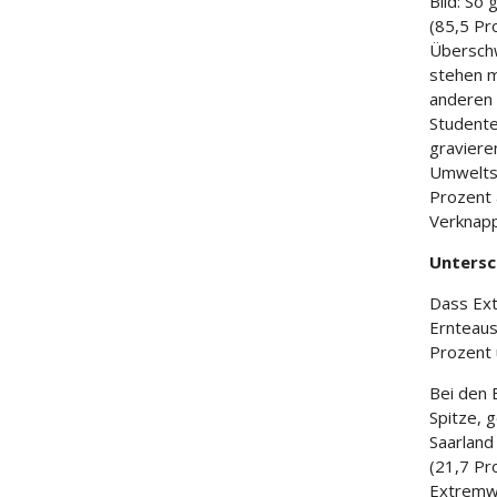
Bild: So
(85,5 Pr
Überschw
stehen m
anderen 
Studente
graviere
Umwelts
Prozent 
Verknapp
Untersc
Dass Ext
Ernteaus
Prozent 
Bei den 
Spitze, 
Saarland
(21,7 Pr
Extremwe