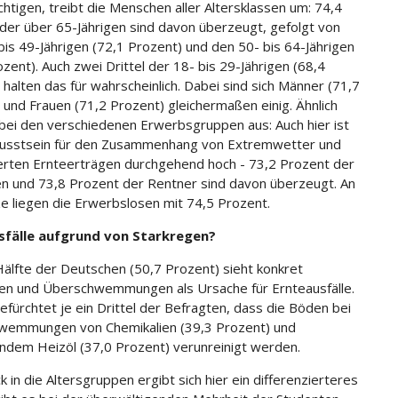
chtigen, treibt die Menschen aller Altersklassen um: 74,4
der über 65-Jährigen sind davon überzeugt, gefolgt von
bis 49-Jährigen (72,1 Prozent) und den 50- bis 64-Jährigen
zent). Auch zwei Drittel der 18- bis 29-Jährigen (68,4
 halten das für wahrscheinlich. Dabei sind sich Männer (71,7
 und Frauen (71,2 Prozent) gleichermaßen einig. Ähnlich
 bei den verschiedenen Erwerbsgruppen aus: Auch hier ist
usstsein für den Zusammenhang von Extremwetter und
rten Ernteerträgen durchgehend hoch - 73,2 Prozent der
n und 73,8 Prozent der Rentner sind davon überzeugt. An
ze liegen die Erwerbslosen mit 74,5 Prozent.
sfälle aufgrund von Starkregen?
Hälfte der Deutschen (50,7 Prozent) sieht konkret
en und Überschwemmungen als Ursache für Ernteausfälle.
fürchtet je ein Drittel der Befragten, dass die Böden bei
wemmungen von Chemikalien (39,3 Prozent) und
ndem Heizöl (37,0 Prozent) verunreinigt werden.
k in die Altersgruppen ergibt sich hier ein differenzierteres