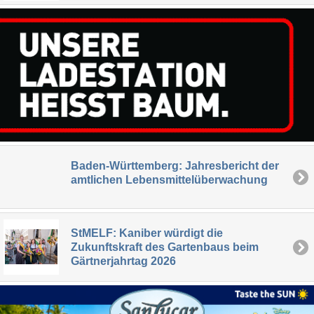
Baden-Württemberg: Jahresbericht der
amtlichen Lebensmittelüberwachung
StMELF: Kaniber würdigt die
Zukunftskraft des Gartenbaus beim
Gärtnerjahrtag 2026