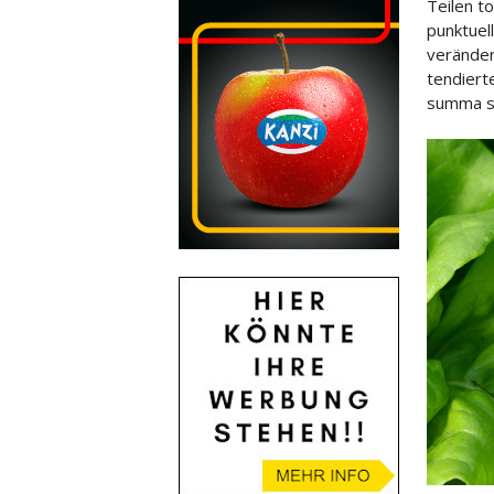
Teilen t
punktuell
veränder
tendiert
summa s