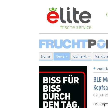
Home
News
Jobmarkt
Marktpre
zurück
BLE-Ma
Kopfsa
02. Juli 
Bei Kopf