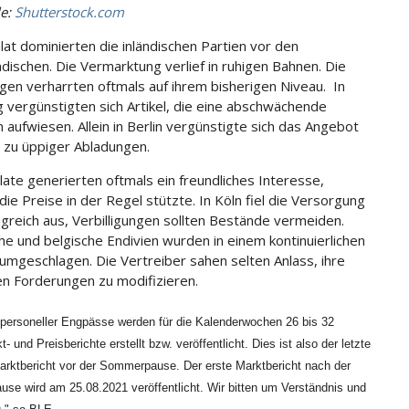
le:
Shutterstock.com
alat dominierten die inländischen Partien vor den
ndischen. Die Vermarktung verlief in ruhigen Bahnen. Die
gen verharrten oftmals auf ihrem bisherigen Niveau. In
vergünstigten sich Artikel, die eine abschwächende
 aufwiesen. Allein in Berlin vergünstigte sich das Angebot
 zu üppiger Abladungen.
late generierten oftmals ein freundliches Interesse,
die Preise in der Regel stützte. In Köln fiel die Versorgung
greich aus, Verbilligungen sollten Bestände vermeiden.
che und belgische Endivien wurden in einem kontinuierlichen
mgeschlagen. Die Vertreiber sahen selten Anlass, ihre
en Forderungen zu modifizieren.
personeller Engpässe werden für die Kalenderwochen 26 bis 32
kt
- und Preisberichte erstellt bzw. veröffentlicht. Dies ist also der letzte
arktbericht
vor der Sommerpause. Der erste
Marktbericht
nach der
e wird am 25.08.2021 veröffentlicht. Wir bitten um Verständnis und