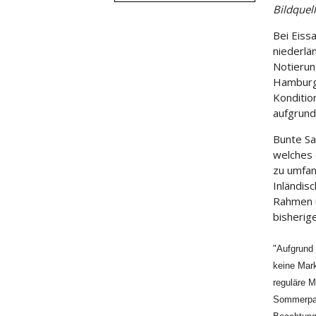
Bildquel
Bei Eiss
niederlä
Notierun
Hamburg 
Kondition
aufgrund
Bunte Sa
welches 
zu umfan
Inländis
Rahmen u
bisherig
"Aufgrund 
keine
Mar
reguläre
M
Sommerpaus