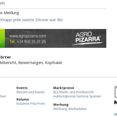
eln
te Meldung
 Knapp jede zweite Zitrone war Bio
örter
ktbericht, Bewertungen, Kopfsalat
Events
Marktpreise
Messen und Events
BLE Markt- und Preisbericht
eben
Auktionspreise Gemüse Spanien
Kolumn
Kolumne Fritz Prem
Werbung
Werbung -Mediadaten
F
I