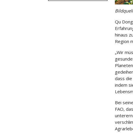
Bildquel
Qu Dongy
Erfahrun
hinaus z
Region m
„Wir müs
gesunde 
Planeten
gedeihen
dass die
indem sie
Lebensmi
Bei sein
FAO, das
unterern
verschlim
Agrarleb