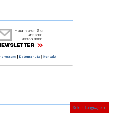
ruchtportal
mpressum
|
Datenschutz
|
Kontakt
Select Language
▼