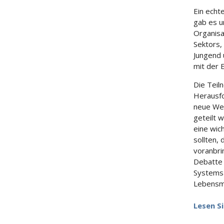
Ein echt
gab es u
Organisa
Sektors,
Jungend 
mit der 
Die Teil
Herausf
neue Weg
geteilt 
eine wic
sollten,
voranbri
Debatte 
Systems 
Lebensm
Lesen Si