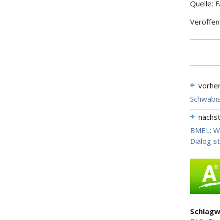
Quelle: 
Veröffen
vorhe
Schwäbis
nächs
BMEL: We
Dialog st
Schlagw