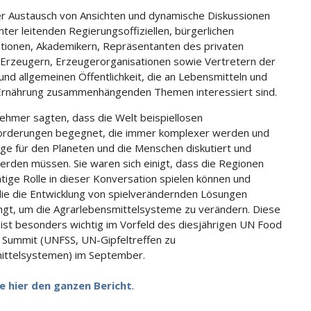
er Austausch von Ansichten und dynamische Diskussionen
nter leitenden Regierungsoffiziellen, bürgerlichen
tionen, Akademikern, Repräsentanten des privaten
 Erzeugern, Erzeugerorganisationen sowie Vertretern der
und allgemeinen Öffentlichkeit, die an Lebensmitteln und
Ernährung zusammenhängenden Themen interessiert sind.
nehmer sagten, dass die Welt beispiellosen
orderungen begegnet, die immer komplexer werden und
e für den Planeten und die Menschen diskutiert und
werden müssen. Sie waren sich einigt, dass die Regionen
htige Rolle in dieser Konversation spielen können und
 die die Entwicklung von spielverändernden Lösungen
ngt, um die Agrarlebensmittelsysteme zu verändern. Diese
ist besonders wichtig im Vorfeld des diesjährigen UN Food
Summit (UNFSS, UN-Gipfeltreffen zu
ittelsystemen) im September.
e hier den ganzen Bericht
.