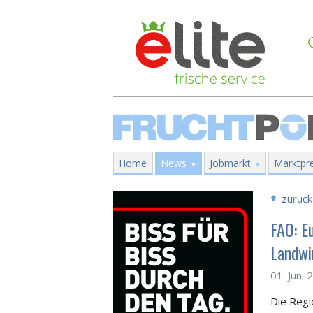
Home
News
Jobmarkt
Marktpre
zurück
FAO: E
Landwi
01. Juni 
Die Regi