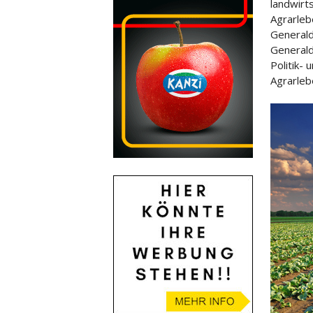
landwirt
Agrarleb
Generald
Generald
Politik-
Agrarleb