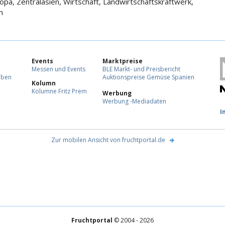
opa, Zentralasien, Wirtschaft, Landwirtschaftskraftwerk,
n
Events
Marktpreise
Messen und Events
BLE Markt- und Preisbericht
eben
Auktionspreise Gemüse Spanien
Kolumn
Kolumne Fritz Prem
Werbung
Werbung -Mediadaten
F
I
Zur mobilen Ansicht von fruchtportal.de
Fruchtportal
© 2004 - 2026