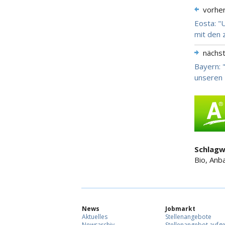
vorhe
Eosta: "
mit den 
nächs
Bayern: 
unseren 
Schlagw
Bio, An
News
Jobmarkt
Aktuelles
Stellenangebote
Newsarchiv
Stellenangebot aufg