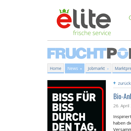
Home
News
Jobmarkt
Marktpre
zurück
Bio-An
26. Apri
Inspirie
haben di
Versamm