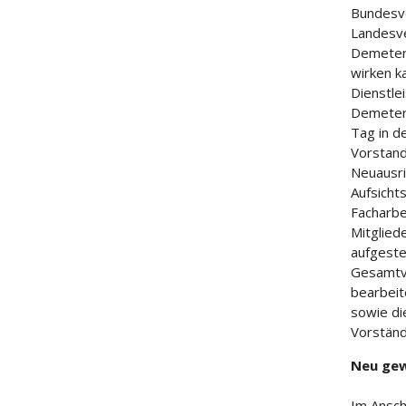
Bundesve
Landesve
Demeter 
wirken k
Dienstlei
Demeter-
Tag in d
Vorstand
Neuausr
Aufsicht
Facharbe
Mitglied
aufgeste
Gesamtv
bearbeit
sowie di
Vorständ
Neu gew
Im Ansch