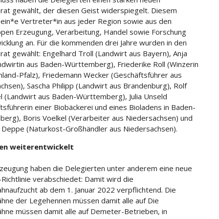
srat gewählt, der diesen Geist widerspiegelt. Diesem
ein*e Vertreter*in aus jeder Region sowie aus den
pen Erzeugung, Verarbeitung, Handel sowie Forschung
icklung an. Für die kommenden drei Jahre wurden in den
srat gewählt: Engelhard Troll (Landwirt aus Bayern), Anja
ndwirtin aus Baden-Württemberg), Friederike Roll (Winzerin
nland-Pfalz), Friedemann Wecker (Geschäftsführer aus
chsen), Sascha Philipp (Landwirt aus Brandenburg), Rolf
l (Landwirt aus Baden-Württemberg), Julia Unseld
tsführerin einer Biobäckerei und eines Bioladens in Baden-
erg), Boris Voelkel (Verarbeiter aus Niedersachsen) und
 Deppe (Naturkost-Großhändler aus Niedersachsen).
ien weiterentwickelt
rzeugung haben die Delegierten unter anderem eine neue
-Richtlinie verabschiedet: Damit wird die
hnaufzucht ab dem 1. Januar 2022 verpflichtend. Die
hne der Legehennen müssen damit alle auf Die
hne müssen damit alle auf Demeter-Betrieben, in