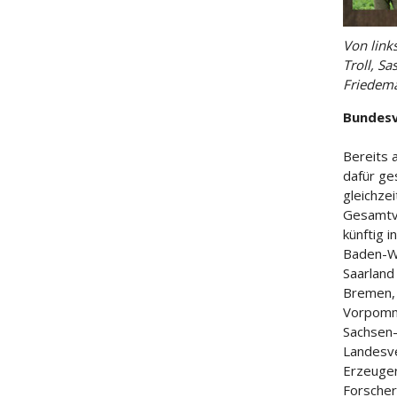
Von links
Troll, Sa
Friedema
Bundesv
Bereits 
dafür ge
gleichze
Gesamtv
künftig 
Baden-Wü
Saarland
Bremen, 
Vorpomme
Sachsen-
Landesv
Erzeuger
Forscher