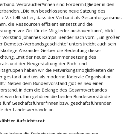
rband. Verbraucher*innen sind Fördermitglieder in den
rbänden. „Die nun beschlossene neue Satzung des
e.V. stellt sicher, dass der Verband als Gesamtorganismus
ann, die Ressourcen effizient einsetzt und die
stungen vor Ort für die Mitglieder ausbauen kann“, blickt
Vorstand Johannes Kamps-Bender nach vorn. „Ein großer
er Demeter-Verbandsgeschichte“ unterstreicht auch sein
skollege Alexander Gerber die Bedeutung dieser
ichtung, „mit der neuen Zusammensetzung des
srats und der Neugestaltung der Fach- und
itsgruppen haben wir die Mitwirkungsmöglichkeiten der
er gestärkt und uns als moderne föderale Organisation
llt.“ Neben dem Bundesvorstand gibt es neu einen
orstand, in dem die Belange des Gesamtverbandes
et werden. Ihm gehören die beiden Bundesvorstände
e fünf Geschäftsführer*innen bzw. geschäftsführenden
e der Landesverbände an.
ählter Aufsichtsrat
luss haben die Delegierten einen starken neuen