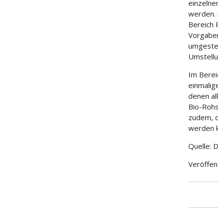
einzelne
werden. 
Bereich 
Vorgaben
umgestel
Umstellu
Im Berei
einmalig
denen al
Bio-Rohs
zudem, d
werden 
Quelle: 
Veröffen