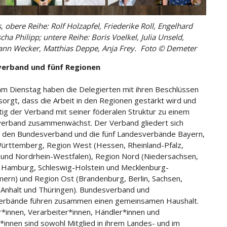
, obere Reihe: Rolf Holzapfel, Friederike Roll, Engelhard
scha Philipp; untere Reihe: Boris Voelkel, Julia Unseld,
nn Wecker, Matthias Deppe, Anja Frey. Foto © Demeter
erband und fünf Regionen
am Dienstag haben die Delegierten mit ihren Beschlüssen
sorgt, dass die Arbeit in den Regionen gestärkt wird und
itig der Verband mit seiner föderalen Struktur zu einem
erband zusammenwächst. Der Verband gliedert sich
in den Bundesverband und die fünf Landesverbände Bayern,
rttemberg, Region West (Hessen, Rheinland-Pfalz,
 und Nordrhein-Westfalen), Region Nord (Niedersachsen,
Hamburg, Schleswig-Holstein und Mecklenburg-
rn) und Region Ost (Brandenburg, Berlin, Sachsen,
Anhalt und Thüringen). Bundesverband und
erbände führen zusammen einen gemeinsamen Haushalt.
*innen, Verarbeiter*innen, Händler*innen und
*innen sind sowohl Mitglied in ihrem Landes- und im