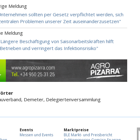
rige Meldung
Unternehmen sollten per Gesetz verpflichtet werden, sich
zentralen Problemen unserer Zeit auseinanderzusetzen"
te Meldung
"Längere Beschäftigung von Saisonarbeitskräften hilft
Betrieben und verringert das Infektionsrisiko"
örter
bauverband, Demeter, Delegiertenversammlung
Events
Marktpreise
Messen und Events
BLE Markt- und Preisbericht
eben
Auktionspreise Gemüse Spanien