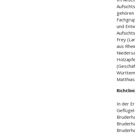
Aufsicht
gehören 
Fachgrup
und Entw
Aufsicht
Frey (La
aus Rhei
Niedersa
Holzapfe
(Geschäf
Württemb
Matthias
Richtlin
In der E
Geflügel
Bruderha
Bruderhä
Bruderhä