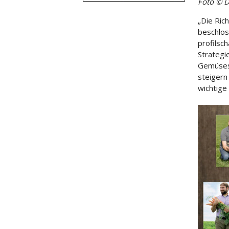
Foto © 
„Die Ric
beschlos
profilsc
Strategi
Gemüseso
steigern
wichtige 