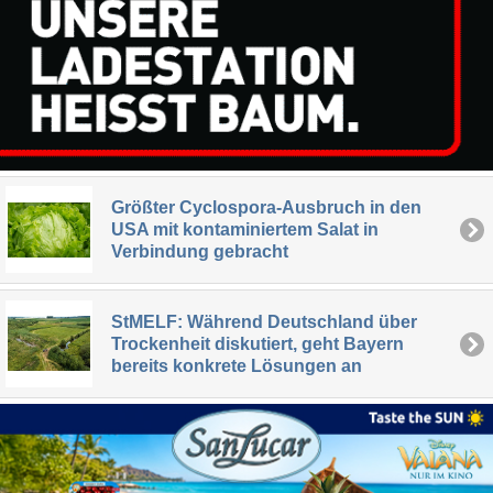
Größter Cyclospora-Ausbruch in den
USA mit kontaminiertem Salat in
Verbindung gebracht
StMELF: Während Deutschland über
Trockenheit diskutiert, geht Bayern
bereits konkrete Lösungen an