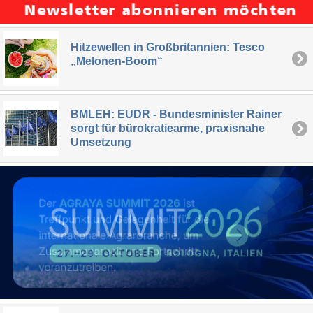
Hitzewellen in Großbritannien: Tesco
„Melonen-Boom“
BMLEH: EUDR - Bundesminister Rainer
sorgt für bürokratiearme, praxisnahe
Umsetzung