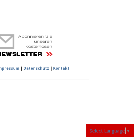
ruchtportal
mpressum
|
Datenschutz
|
Kontakt
Select Language
▼