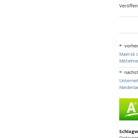
Veröffen
vorhe
Maersk 
Mittelme
nächs
Unterneh
Niederl
Schlagw
Osteurop