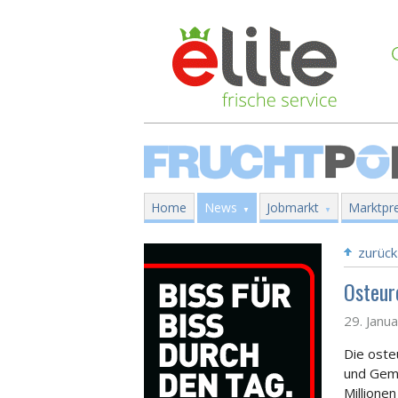
Home
News
Jobmarkt
Marktpre
zurück
Osteur
29. Janu
Die oste
und Gemü
Millione