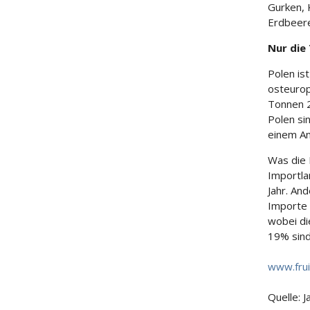
Gurken, 
Erdbeere
Nur die 
Polen is
osteurop
Tonnen 2
Polen si
einem An
Was die 
Importla
Jahr. An
Importe i
wobei di
19% sind
www.frui
Quelle: 