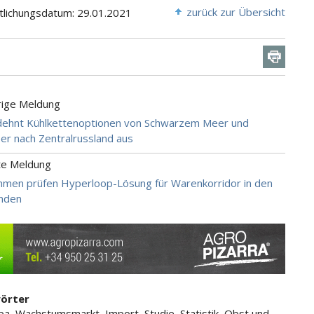
zurück zur Übersicht
tlichungsdatum: 29.01.2021
rige Meldung
dehnt Kühlkettenoptionen von Schwarzem Meer und
er nach Zentralrussland aus
te Meldung
men prüfen Hyperloop-Lösung für Warenkorridor in den
anden
örter
a, Wachstumsmarkt, Import, Studie, Statistik, Obst und