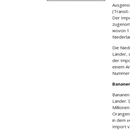
Ausgenom
(Transit
Der Impo
zugenomm
wovon 1 
Niederla
Die Nied
Länder, 
der Impo
einem An
Nummer d
Banane
Bananen 
Länder. 
Millione
Orangen 
in dem v
Import v