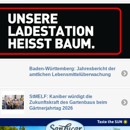
Baden-Württemberg: Jahresbericht der
amtlichen Lebensmittelüberwachung
StMELF: Kaniber würdigt die
Zukunftskraft des Gartenbaus beim
Gärtnerjahrtag 2026